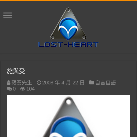
施與受
寂寞先生
2008 年 4 月 22 日
自言自語
0
104