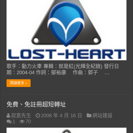
歌手：動力火車 專輯：就是紅(光輝全紀錄) 發行日
期：2004-04 作詞：鄔裕康 作曲：郭子 …
閱讀更多 »
免費、免註冊超短轉址
寂寞先生
2008 年 4 月 16 日
網站建設
1
70