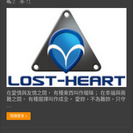
2
71
在愛情與友情之間， 有種東西叫作曖昧； 在幸福與兩
難之間， 有種選擇叫作成全。 愛妳，不為難妳，只守
…
閱讀更多 »