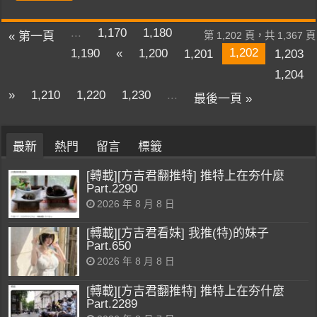
...
1,170
1,180
« 第一頁
第 1,202 頁，共 1,367 頁
1,202
1,190
«
1,200
1,201
1,203
1,204
»
1,210
1,220
1,230
...
最後一頁 »
最新
熱門
留言
標籤
[轉載][方吉君翻推特] 推特上在夯什麼
Part.2290
2026 年 8 月 8 日
[轉載][方吉君看妹] 我推(特)的妹子
Part.650
2026 年 8 月 8 日
[轉載][方吉君翻推特] 推特上在夯什麼
Part.2289