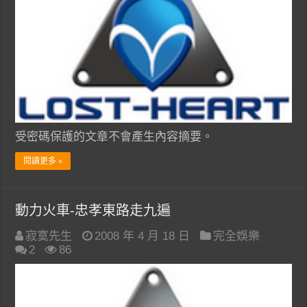
受密碼保護的文章不會產生內容摘要。
閱讀更多 »
動力火車-忠孝東路走九遍
寂寞先生
2008 年 4 月 18 日
完全娛樂
2
86