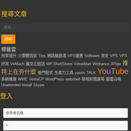
搜尋文章
標籤雲
效率提升
少康戰情室
Tips
網路酸路湯
VPS優惠
Software
資安
VPS
VPS
推
評測
VirMach
麗文正經話
WP-ShellStorm
VirtueMart
Winhance
XPipe
YouTube
特上在夯什麼
後門程式
生產力工具
yourls
TALK
系統維運
WWE
VestaCP
WordPress
webshell
華視新聞廣場
魔靈召喚
Unattended Install
Skype
登入