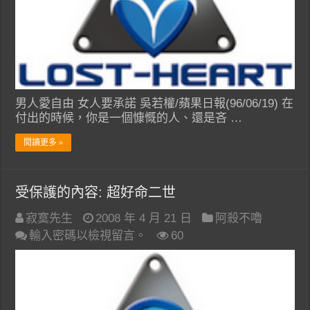
男人愛自由 女人要承諾 吳若權/蘋果日報(96/06/19) 在
付出的時候，你是一個慷慨的人、還是吝 …
閱讀更多 »
受保護的內容: 超好命二世
寂寞先生
2008 年 4 月 21 日
阿殺不嚕
輸入密碼以檢視留言。
60