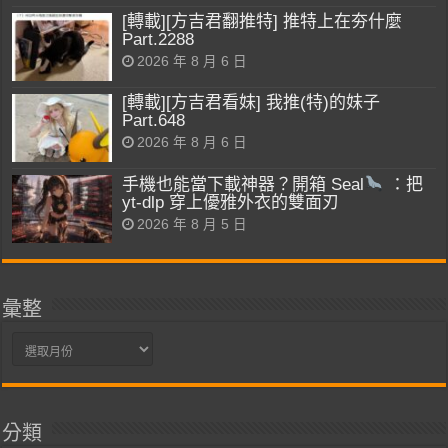
[轉載][方吉君翻推特] 推特上在夯什麼
Part.2288
2026 年 8 月 6 日
[轉載][方吉君看妹] 我推(特)的妹子
Part.648
2026 年 8 月 6 日
手機也能當下載神器？開箱 Seal
：把
yt-dlp 穿上優雅外衣的雙面刃
2026 年 8 月 5 日
彙整
彙
整
分類