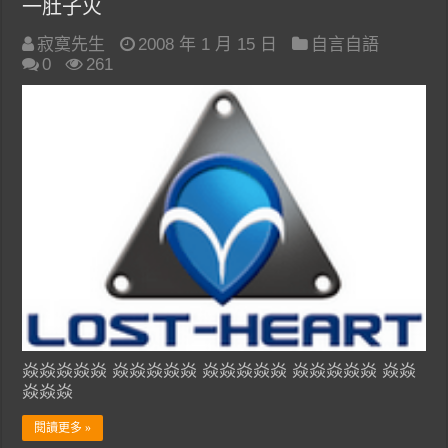
一肚子火
寂寞先生
2008 年 1 月 15 日
自言自語
0
261
焱焱焱焱焱 焱焱焱焱焱 焱焱焱焱焱 焱焱焱焱焱 焱焱
焱焱焱
閱讀更多 »