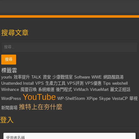
搜尋文章
標籤雲
yourls
效率提升
TALK
資安
少康戰情室
Software
WWE
網路酸路湯
Unattended Install
VPS
生產力工具
VPS評測
VPS優惠
Tips
webshell
Winhance
魔靈召喚
系統維運
後門程式
VirMach
VirtueMart
麗文正經話
YouTube
WordPress
WP-ShellStorm
XPipe
Skype
VestaCP
華視
推特上在夯什麼
新聞廣場
登入