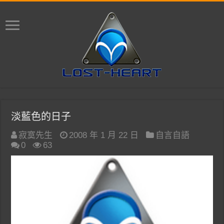
淡藍色的日子
寂寞先生
2008 年 1 月 22 日
自言自語
0
63