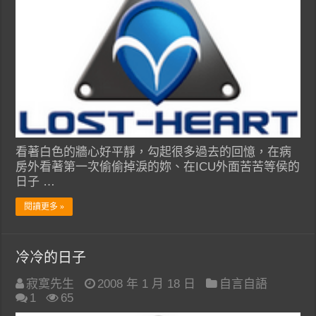
看著白色的牆心好平靜，勾起很多過去的回憶，在病
房外看著第一次偷偷掉淚的妳、在ICU外面苦苦等侯的
日子 …
閱讀更多 »
冷冷的日子
寂寞先生
2008 年 1 月 18 日
自言自語
1
65