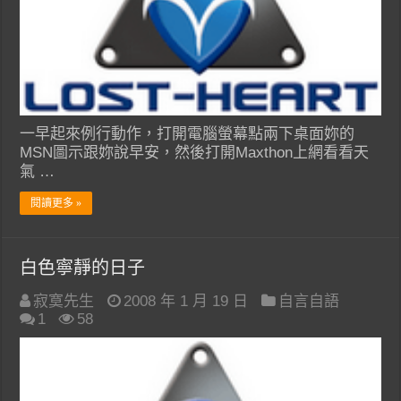
一早起來例行動作，打開電腦螢幕點兩下桌面妳的
MSN圖示跟妳說早安，然後打開Maxthon上網看看天
氣 …
閱讀更多 »
白色寧靜的日子
寂寞先生
2008 年 1 月 19 日
自言自語
1
58