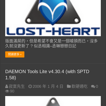
版面滿屌的，但是希望不會又是一個噱頭而已，沒多
久就沒更新了 ? 似丞相識–丞琳戀戀日記
閱讀更多 »
DAEMON Tools Lite v4.30.4 (with SPTD
1.58)
寂寞先生
2006 年 1 月 4 日
軟硬通吃
0
90