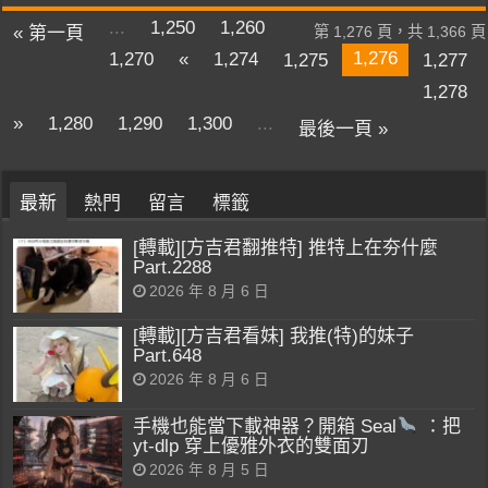
...
1,250
1,260
« 第一頁
第 1,276 頁，共 1,366 頁
1,276
1,270
«
1,274
1,275
1,277
1,278
»
1,280
1,290
1,300
...
最後一頁 »
最新
熱門
留言
標籤
[轉載][方吉君翻推特] 推特上在夯什麼
Part.2288
2026 年 8 月 6 日
[轉載][方吉君看妹] 我推(特)的妹子
Part.648
2026 年 8 月 6 日
手機也能當下載神器？開箱 Seal
：把
yt-dlp 穿上優雅外衣的雙面刃
2026 年 8 月 5 日