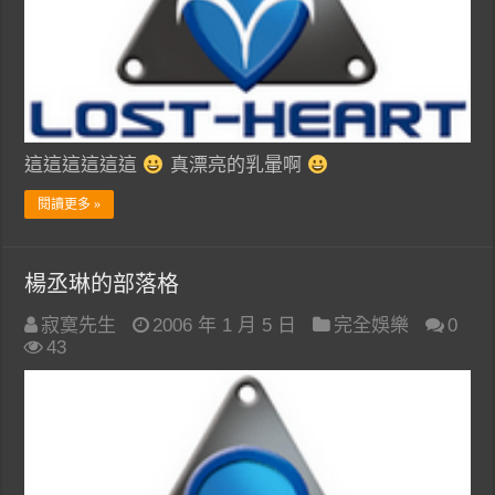
這這這這這這
真漂亮的乳暈啊
閱讀更多 »
楊丞琳的部落格
寂寞先生
2006 年 1 月 5 日
完全娛樂
0
43