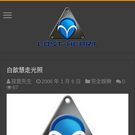
白歆慧走光照
寂寞先生
2006 年 1 月 6 日
完全娛樂
0
67