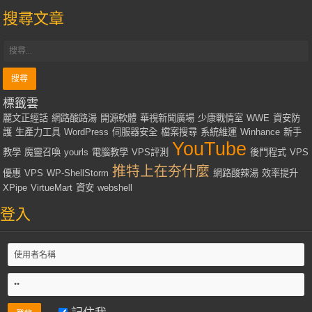
搜尋文章
標籤雲
麗文正經話
網路酸路湯
開源軟體
華視新聞廣場
少康戰情室
WWE
資安防
護
生產力工具
WordPress
伺服器安全
檔案搜尋
系統維運
Winhance
新手
YouTube
教學
魔靈召喚
yourls
電腦教學
VPS評測
後門程式
VPS
推特上在夯什麼
優惠
VPS
WP-ShellStorm
網路酸辣湯
效率提升
XPipe
VirtueMart
資安
webshell
登入