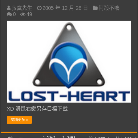
寂寞先生
2005 年 12 月 28 日
阿殺不嚕
0
49
XD 滑鼠右鍵另存目標下載
閱讀更多 »
...
1,250
1,260