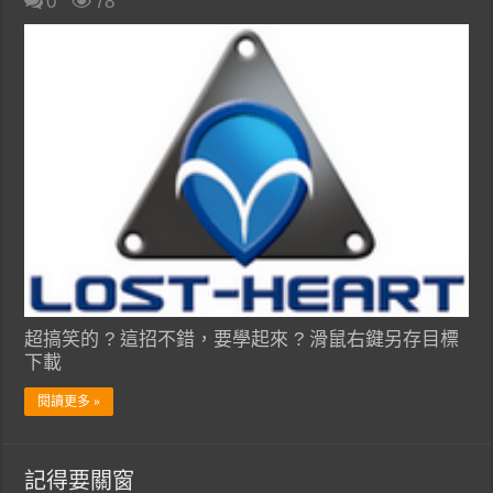
0
78
超搞笑的 ? 這招不錯，要學起來 ? 滑鼠右鍵另存目標
下載
閱讀更多 »
記得要關窗