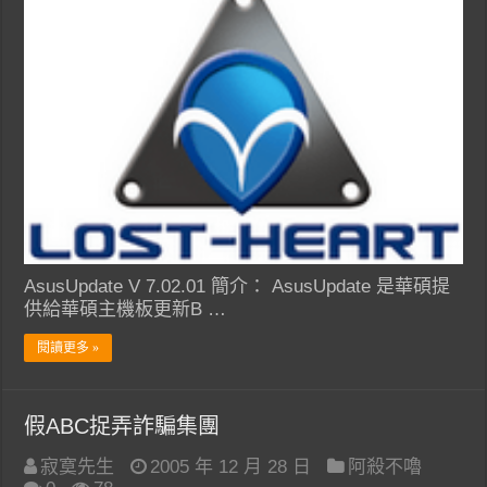
AsusUpdate V 7.02.01 簡介： AsusUpdate 是華碩提
供給華碩主機板更新B …
閱讀更多 »
假ABC捉弄詐騙集團
寂寞先生
2005 年 12 月 28 日
阿殺不嚕