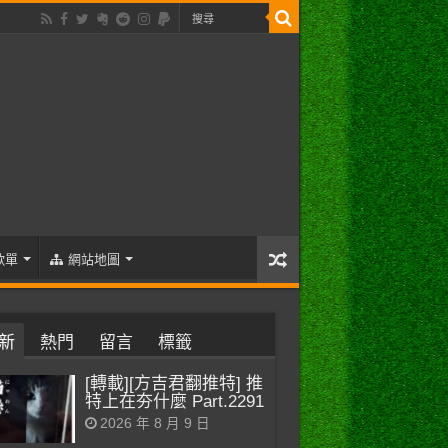
歌單
網站地圖
新
熱門
留言
標籤
[轉載][方吉君翻推特] 推
特上在夯什麼 Part.2291
2026 年 8 月 9 日