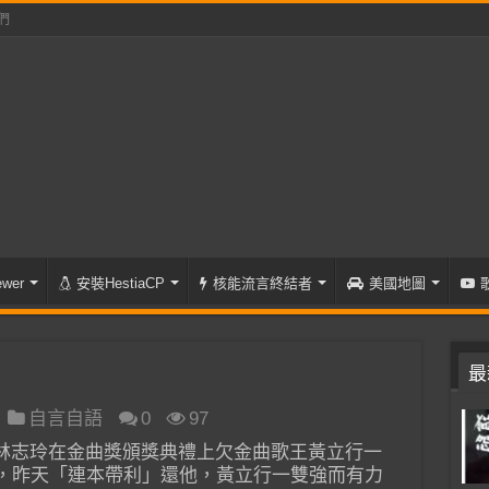
們
wer
安裝HestiaCP
核能流言終結者
美國地圖
最
自言自語
0
97
K 林志玲在金曲獎頒獎典禮上欠金曲歌王黃立行一
，昨天「連本帶利」還他，黃立行一雙強而有力