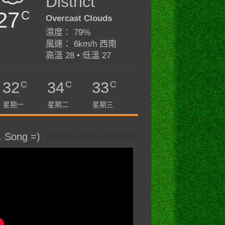
District
27
C
Overcast Clouds
濕度： 79%
風速： 6km/h 西南
高溫 28 • 低溫 27
C
C
C
32
34
33
星期一
星期二
星期三
. Song =)