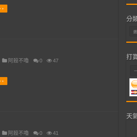
 »
分
分
類
打
阿殺不嚕
0
47
 »
天
阿殺不嚕
0
41