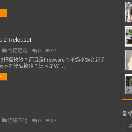
 »
a 2 Release!
軟硬通吃
0
99
3轉檔軟體 ? 而且是Freeware ? 不過不適合新手
這不是傻瓜軟體 ? 這可是W …
 »
彙
阿殺不嚕
0
83
彙
整