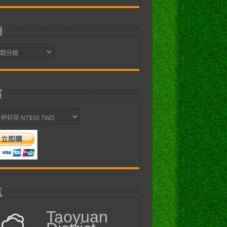
類
賞
氣
Taoyuan