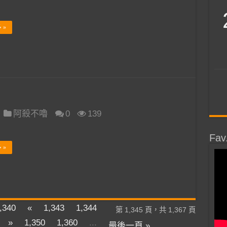
 »
阿殺不嚕
0
139
Fav
 »
,340
«
1,343
1,344
第 1,345 頁，共 1,367 頁
»
1,350
1,360
...
最後一頁 »