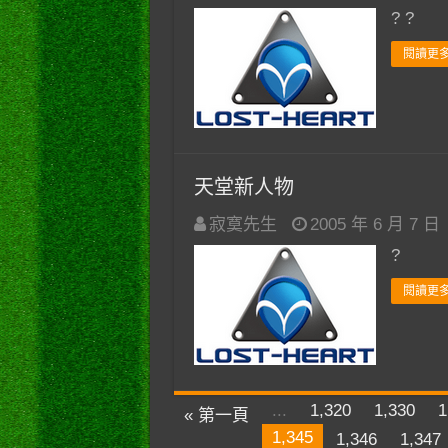
? ?
閱讀更多
天堂新人物
寂寞先生
2005 年 6 月 7 日
?
閱讀更多
...
1,320
1,330
1
« 第一頁
1,345
1,346
1,347