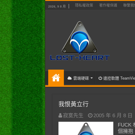
隱私權政策
著作權保護
聯繫我
2026, 9 8 月
雲端硬碟
遠控軟體 TeamVie
我恨黃立行
寂寞先生
2005 年 6 月 8 日
FUC
個擁抱