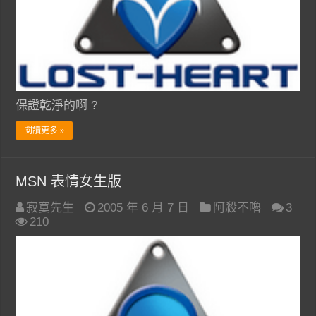
保證乾淨的啊 ?
閱讀更多 »
MSN 表情女生版
寂寞先生
2005 年 6 月 7 日
阿殺不嚕
3
210