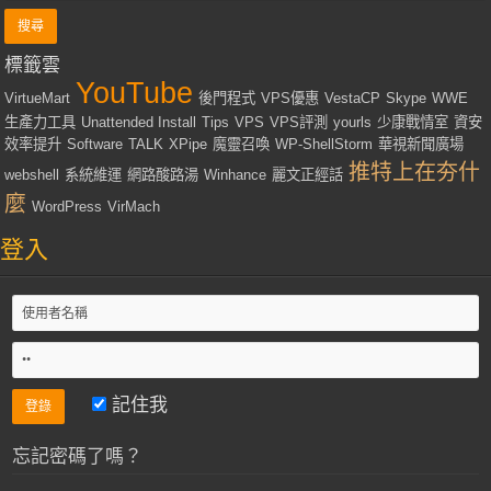
標籤雲
YouTube
VirtueMart
後門程式
VPS優惠
VestaCP
Skype
WWE
生產力工具
Unattended Install
Tips
VPS
VPS評測
yourls
少康戰情室
資安
效率提升
Software
TALK
XPipe
魔靈召喚
WP-ShellStorm
華視新聞廣場
推特上在夯什
webshell
系統維運
網路酸路湯
Winhance
麗文正經話
麼
WordPress
VirMach
登入
記住我
忘記密碼了嗎？