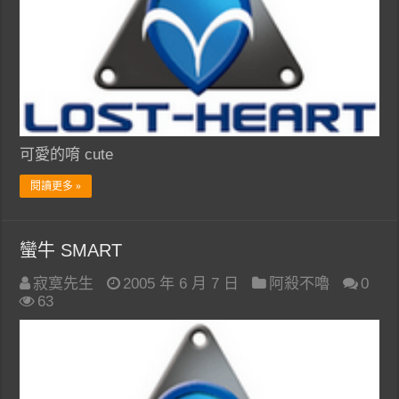
可愛的唷 cute
閱讀更多 »
蠻牛 SMART
寂寞先生
2005 年 6 月 7 日
阿殺不嚕
0
63