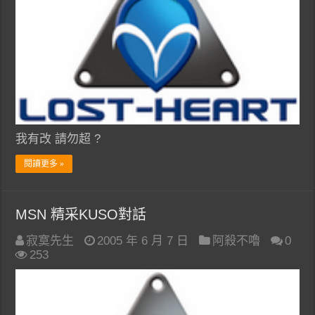
我有改 請勿超 ?
閱讀更多 »
MSN 精采KUSO對話
寂寞先生
2005 年 6 月 7 日
阿殺不嚕
0
253