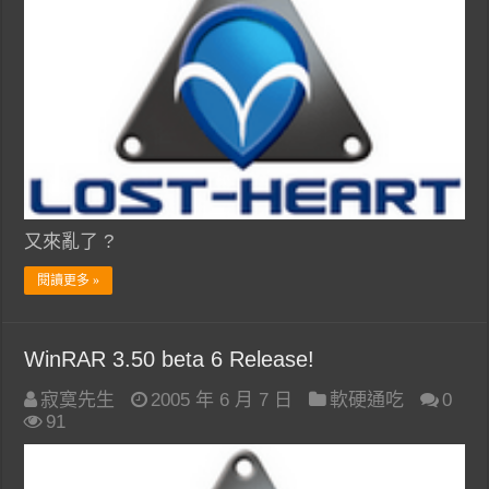
又來亂了 ?
閱讀更多 »
WinRAR 3.50 beta 6 Release!
寂寞先生
2005 年 6 月 7 日
軟硬通吃
0
91