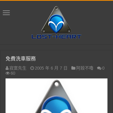
免費洗車服務
寂寞先生
2005 年 6 月 7 日
阿殺不嚕
0
60