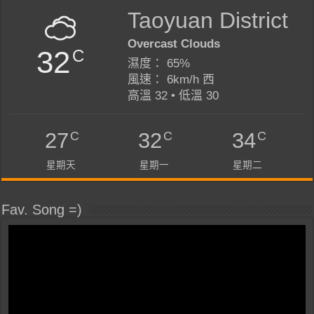
Taoyuan District
Overcast Clouds
32
C
濕度： 65%
風速： 6km/h 西
高溫 32 • 低溫 30
C
C
C
27
32
34
星期天
星期一
星期二
Fav. Song =)