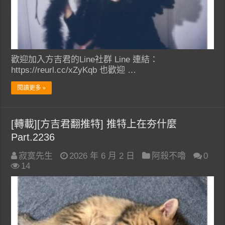
歡迎加入方吉君的Line社群 Line 連結：
https://reurl.cc/xZyKqb 也歡迎 …
閱讀更多 »
[轉載][方吉君翻推特] 推特上在夯什麼
Part.2236
寂寞先生
2026 年 6 月 2 日
阿殺不嚕
0
14