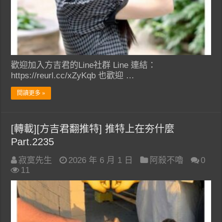
歡迎加入方吉君的Line社群 Line 連結：
https://reurl.cc/xZyKqb 也歡迎 …
閱讀更多 »
[轉載][方吉君翻推特] 推特上在夯什麼
Part.2235
寂寞先生
2026 年 6 月 1 日
阿殺不嚕
0
11