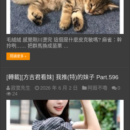
毛絨絨 感覺剛川燙完 這個是什麼皮克敏嗎? 麻雀：幹
拎咧…… 把群馬換成苗栗 …
閱讀更多 »
[轉載][方吉君看妹] 我推(特)的妹子 Part.596
寂寞先生
2026 年 6 月 2 日
阿殺不嚕
0
24