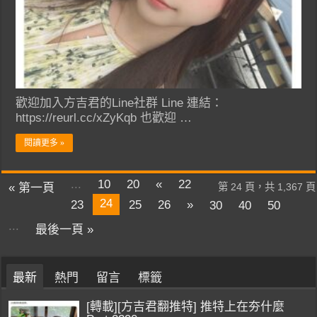
歡迎加入方吉君的Line社群 Line 連結：
https://reurl.cc/xZyKqb 也歡迎 …
閱讀更多 »
...
10
20
«
22
« 第一頁
第 24 頁，共 1,367 頁
24
23
25
26
»
30
40
50
...
最後一頁 »
最新
熱門
留言
標籤
[轉載][方吉君翻推特] 推特上在夯什麼