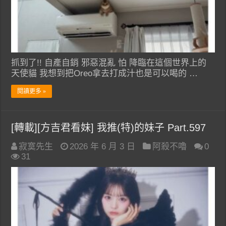
抓到了!! 自產自銷 邪惡混亂 怕 降臨在這個世界上的
天使貓 我想到把Oreo拿去打成汁也是可以喝的 …
閱讀更多 »
[轉載][方吉君看妹] 我推(特)的妹子 Part.597
寂寞先生
2026 年 6 月 3 日
阿殺不嚕
0
31