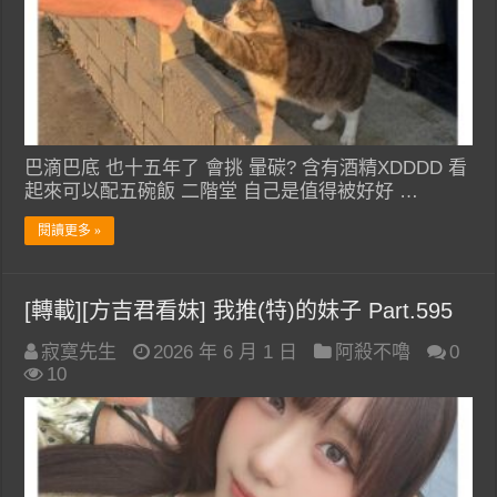
巴滴巴底 也十五年了 會挑 暈碳? 含有酒精XDDDD 看
起來可以配五碗飯 二階堂 自己是值得被好好 …
閱讀更多 »
[轉載][方吉君看妹] 我推(特)的妹子 Part.595
寂寞先生
2026 年 6 月 1 日
阿殺不嚕
0
10