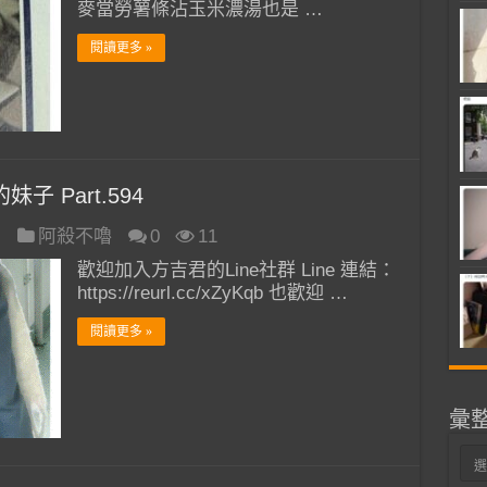
麥當勞薯條沾玉米濃湯也是 …
閱讀更多 »
子 Part.594
日
阿殺不嚕
0
11
歡迎加入方吉君的Line社群 Line 連結：
https://reurl.cc/xZyKqb 也歡迎 …
閱讀更多 »
彙
彙
整