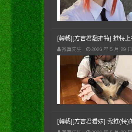
[轉載][方吉君翻推特] 推特上在夯
寂寞先生
2026 年 5 月 29 
[轉載][方吉君看妹] 我推(特)的妹