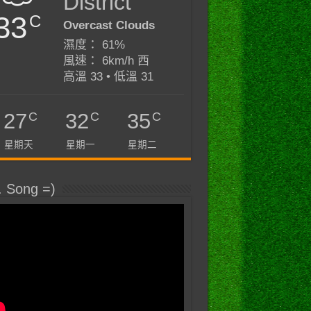
District
33
C
Overcast Clouds
濕度： 61%
風速： 6km/h 西
高溫 33 • 低溫 31
C
C
C
27
32
35
星期天
星期一
星期二
. Song =)