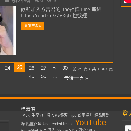
日
阿殺不嚕
0
9
歡迎加入方吉君的Line社群 Line 連結：
https://reurl.cc/xZyKqb 也歡迎 …
閱讀更多 »
25
24
26
27
»
30
第 25 頁，共 1,367 頁
40
50
...
最後一頁 »
標籤雲
登
TALK
生產力工具
VPS優惠
Tips
效率提升
網路酸路
YouTube
湯
魔靈召喚
Unattended Install
VirtueMart
VPS評測
Skype
VPS
資安
WP-