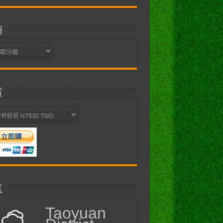
類
賞
氣
Taoyuan