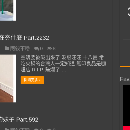
什麼 Part.2232
日
阿殺不嚕
0
8
靈魂要被吸出來了 淚眼汪汪 十八變 常
吃火鍋的台灣人一定知道 無印良品是咖
哩店 R.I.P. 賺爛了 …
Fav
閱讀更多 »
子 Part.592