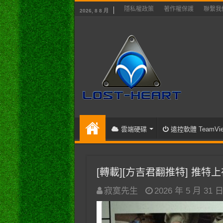
隱私權政策
著作權保護
聯繫我
2026, 8 8 月
雲端硬碟
遠控軟體 TeamVie
[轉載][方吉君翻推特] 推特上在夯
寂寞先生
2026 年 5 月 31 