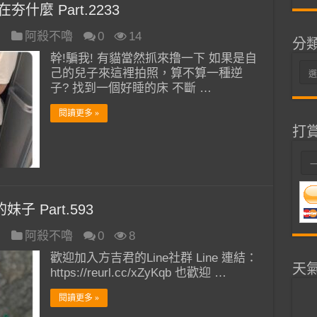
什麼 Part.2233
日
阿殺不嚕
0
14
分
幹!騙我! 有貓當然抓來撸一下 如果是自
分
己的兒子來這裡拍照，算不算一種逆
類
子? 找到一個好睡的床 不斷 …
閱讀更多 »
打
子 Part.593
日
阿殺不嚕
0
8
歡迎加入方吉君的Line社群 Line 連結：
天
https://reurl.cc/xZyKqb 也歡迎 …
閱讀更多 »