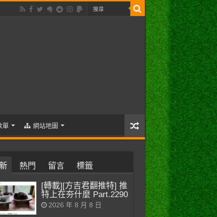
歌單
網站地圖
新
熱門
留言
標籤
[轉載][方吉君翻推特] 推
特上在夯什麼 Part.2290
2026 年 8 月 8 日