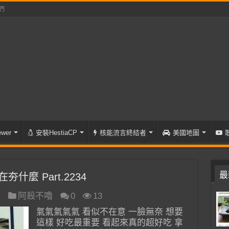
們
wer
安裝HestiaCP
核能流言終結者
美國地圖
最
什麼 Part.2234
日
阿殺不嚕
0
13
氣氣氣氣氣 看似不在意 一臉無奈 想要
這樣 好吃最重要 看起來真的超好吃 拿