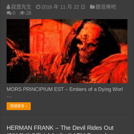
寂寞先生
2016 年 11 月 22 日
聽音樂吧
0
28
MORS PRINCIPIUM EST – Embers of a Dying Worl
…
閱讀更多 »
HERMAN FRANK – The Devil Rides Out