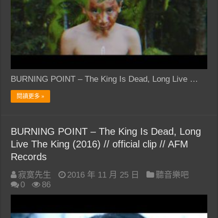
BURNING POINT – The King Is Dead, Long Live …
閱讀更多 »
BURNING POINT – The King Is Dead, Long
Live The King (2016) // official clip // AFM
Records
寂寞先生
2016 年 11 月 25 日
聽音樂吧
0
86