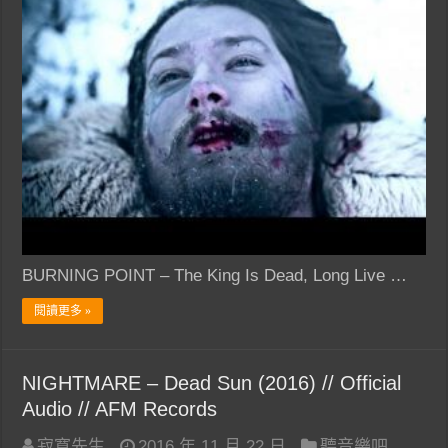
BURNING POINT – The King Is Dead, Long Live …
閱讀更多 »
NIGHTMARE – Dead Sun (2016) // Official
Audio // AFM Records
寂寞先生
2016 年 11 月 22 日
聽音樂吧