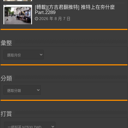
[轉載][方吉君翻推特] 推特上在夯什麼
Part.2289
2026 年 8 月 7 日
彙整
彙
整
分類
分
類
打賞