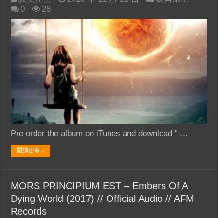
0
28
Pre order the album on iTunes and download “ …
閱讀更多 »
MORS PRINCIPIUM EST – Embers Of A
Dying World (2017) // Official Audio // AFM
Records