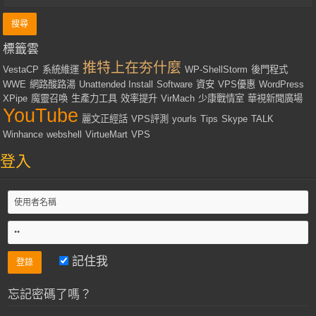
標籤雲
推特上在夯什麼
VestaCP
系統維運
WP-ShellStorm
後門程式
WWE
網路酸路湯
Unattended Install
Software
資安
VPS優惠
WordPress
XPipe
魔靈召喚
生產力工具
效率提升
VirMach
少康戰情室
華視新聞廣場
YouTube
麗文正經話
VPS評測
yourls
Tips
Skype
TALK
Winhance
webshell
VirtueMart
VPS
登入
記住我
忘記密碼了嗎？