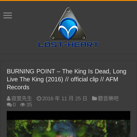
BURNING POINT – The King Is Dead, Long
Live The King (2016) // official clip // AFM
Records
寂寞先生
2016 年 11 月 25 日
聽音樂吧
0
35