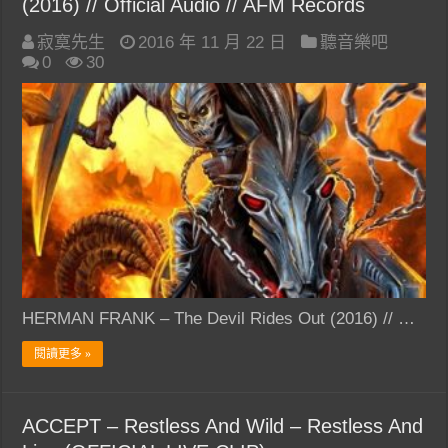
(2016) // Official Audio // AFM Records
寂寞先生
2016 年 11 月 22 日
聽音樂吧
0
30
HERMAN FRANK – The Devil Rides Out (2016) // …
閱讀更多 »
ACCEPT – Restless And Wild – Restless And