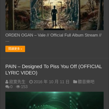
ORDEN OGAN – Vale // Official Full Album Stream //
…
閱讀更多 »
PAIN – Designed To Piss You Off (OFFICIAL
LYRIC VIDEO)
寂寞先生
2016 年 10 月 11 日
聽音樂吧
0
153