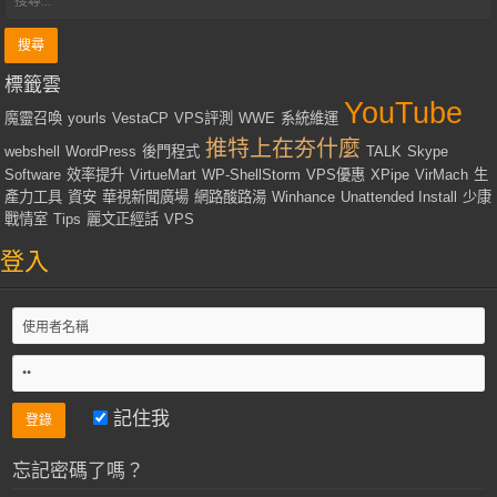
標籤雲
YouTube
魔靈召喚
yourls
VestaCP
VPS評測
WWE
系統維運
推特上在夯什麼
webshell
WordPress
後門程式
TALK
Skype
Software
效率提升
VirtueMart
WP-ShellStorm
VPS優惠
XPipe
VirMach
生
產力工具
資安
華視新聞廣場
網路酸路湯
Winhance
Unattended Install
少康
戰情室
Tips
麗文正經話
VPS
登入
記住我
忘記密碼了嗎？