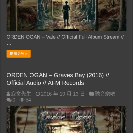
ORDEN OGAN – Vale // Official Full Album Stream //
…
閱讀更多 »
ORDEN OGAN – Graves Bay (2016) //
Official Audio // AFM Records
寂寞先生
2016 年 10 月 13 日
聽音樂吧
0
54