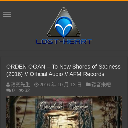
ORDEN OGAN – To New Shores of Sadness
(2016) // Official Audio // AFM Records
寂寞先生
2016 年 10 月 13 日
聽音樂吧
0
32