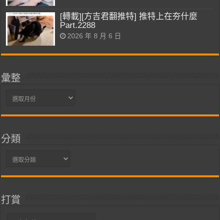
[轉載][方吉君翻推特] 推特上在夯什麼
Part.2288
2026 年 8 月 6 日
彙整
彙
整
分類
分
類
打賞