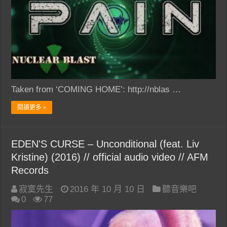
Taken from ‘COMING HOME’: http://nblas …
閱讀更多 »
EDEN'S CURSE – Unconditional (feat. Liv
Kristine) (2016) // official audio video // AFM
Records
寂寞先生
2016 年 10 月 10 日
聽音樂吧
0
77