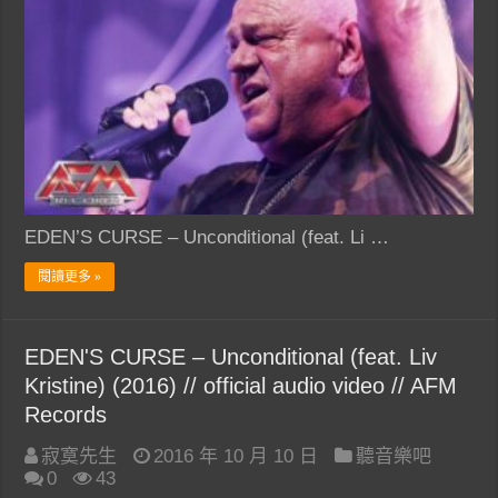
EDEN’S CURSE – Unconditional (feat. Li …
閱讀更多 »
EDEN'S CURSE – Unconditional (feat. Liv
Kristine) (2016) // official audio video // AFM
Records
寂寞先生
2016 年 10 月 10 日
聽音樂吧
0
43