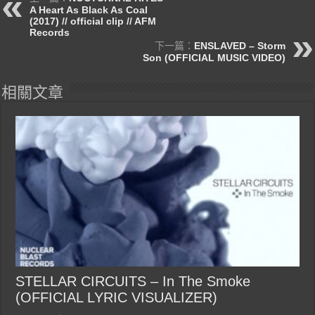
A Heart As Black As Coal
(2017) // official clip // AFM
Records
下一篇：
ENSLAVED – Storm
Son (OFFICIAL MUSIC VIDEO)
相關文章
STELLAR CIRCUITS – In The Smoke
(OFFICIAL LYRIC VISUALIZER)