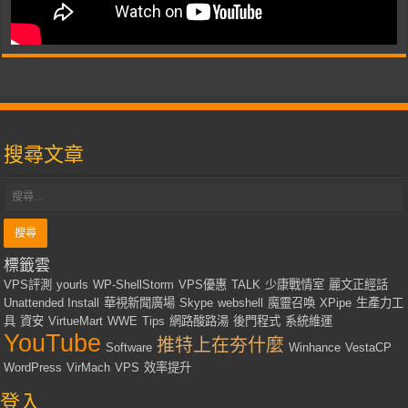
搜尋文章
標籤雲
VPS評測
yourls
WP-ShellStorm
VPS優惠
TALK
少康戰情室
麗文正經話
Unattended Install
華視新聞廣場
Skype
webshell
魔靈召喚
XPipe
生產力工
具
資安
VirtueMart
WWE
Tips
網路酸路湯
後門程式
系統維運
YouTube
推特上在夯什麼
Software
Winhance
VestaCP
WordPress
VirMach
VPS
效率提升
登入