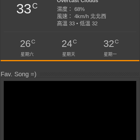
Overcast Clouds
33
C
濕度： 68%
風速： 4km/h 北北西
高溫 33 • 低溫 32
C
C
C
26
24
32
星期六
星期天
星期一
Fav. Song =)