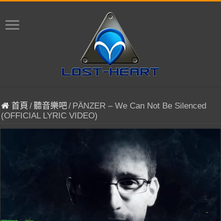
首頁
/
聽音樂吧
/
PÄNZER – We Can Not Be Silenced
(OFFICIAL LYRIC VIDEO)