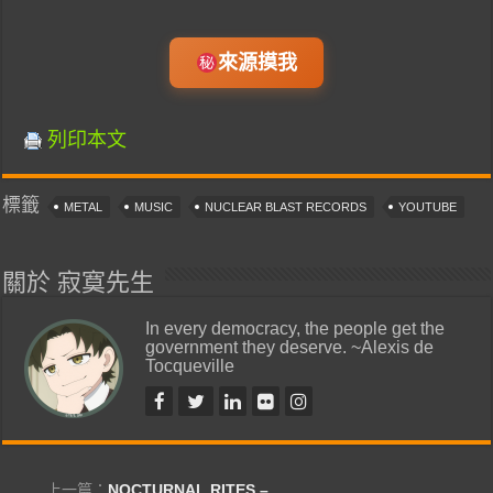
來源摸我
列印本文
標籤
METAL
MUSIC
NUCLEAR BLAST RECORDS
YOUTUBE
關於 寂寞先生
In every democracy, the people get the
government they deserve. ~Alexis de
Tocqueville
上一篇：
NOCTURNAL RITES –