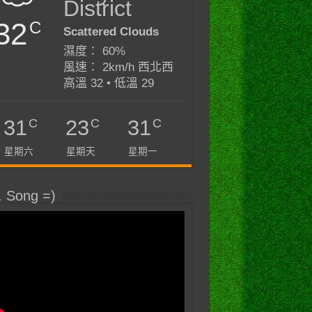
District
32
C
Scattered Clouds
濕度： 60%
風速： 2km/h 西北西
高溫 32 • 低溫 29
C
C
C
31
23
31
星期六
星期天
星期一
. Song =)