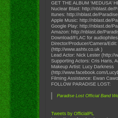
GET THE ALBUM ‘MEDUSA’ H
Nuclear Blast: http://nblast.d
Itunes: http://nblast.de/Paradi
Apple Music: http://nblast.de
Google Play: http://nblast.de
Amazon: http://nblast.de/Par
Download/FLAC for audiophiles: 
Director/Producer/Camera/Edit:
(http://www.ashtv.co.uk )
Lead Actor: Nick Lester (http://
Supporting Actors: Cris Haris,
Makeup Artist: Lucy Darkness
(http://www.facebook.com/Luc
Filming Assistance: Ewan Caw
FOLLOW PARADISE LOST:
Paradise Lost Official Band We
Tweets by OfficialPL