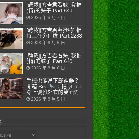
[轉載][方吉君看妹] 我推
(特)的妹子 Part.649
2026 年 8 月 7 日
[轉載][方吉君翻推特] 推
特上在夯什麼 Part.2288
2026 年 8 月 6 日
[轉載][方吉君看妹] 我推
(特)的妹子 Part.648
2026 年 8 月 6 日
手機也能當下載神器？
開箱 Seal
：把 yt-dlp
穿上優雅外衣的雙面刃
2026 年 8 月 5 日
整