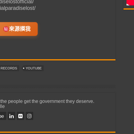
selostofficial/
alparadiselost/
來源摸我
T RECORDS
YOUTUBE
 the people get the government they deserve.
lle
be