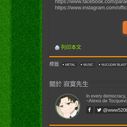
https://www.facebook.com/paradi
https://www.instagram.com/offici
列印本文
標籤
METAL
MUSIC
NUCLEAR BLAS
關於 寂寞先生
In every democracy,
~Alexis de Tocquevi
@www520