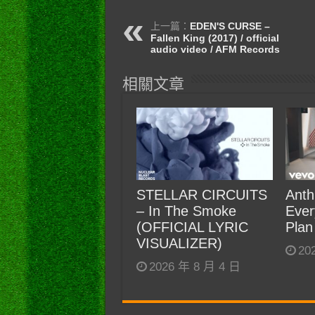
上一篇：
EDEN'S CURSE –
Fallen King (2017) / official
audio video / AFM Records
相關文章
STELLAR CIRCUITS
Anth
– In The Smoke
Ever
(OFFICIAL LYRIC
Plan
VISUALIZER)
20
2026 年 8 月 4 日