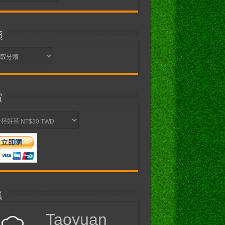
類
賞
氣
Taoyuan