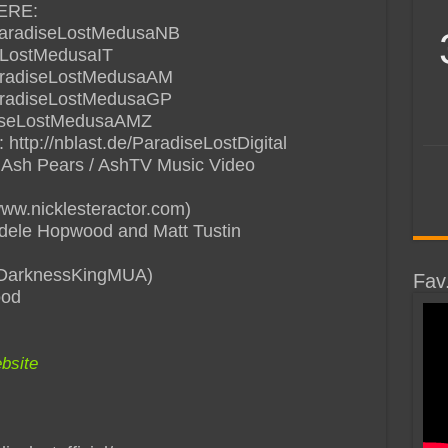
ERE:
e/ParadiseLostMedusaNB
seLostMedusaIT
/ParadiseLostMedusaAM
/ParadiseLostMedusaGP
adiseLostMedusaAMZ
http://nblast.de/ParadiseLostDigital
 Ash Pears / AshTV Music Video
www.nicklesteractor.com)
 Adele Hopwood and Matt Tustin
yDarknessKingMUA)
Fav
ood
bsite