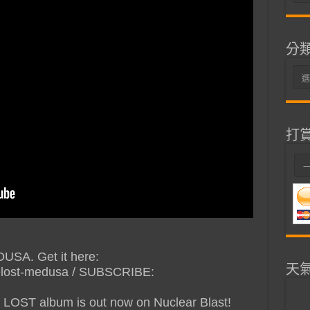
整
分
分
類
打
USA. Get it here:
天
iselost-medusa / SUBSCRIBE:
LOST album is out now on Nuclear Blast!