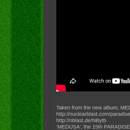
Taken from the new album, MED
http://nuclearblast.com/parad
http://nblast.de/NBytb
‘MEDUSA’, the 15th PARADISE 