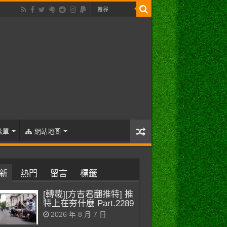
歌單
網站地圖
新
熱門
留言
標籤
[轉載][方吉君翻推特] 推
特上在夯什麼 Part.2289
2026 年 8 月 7 日