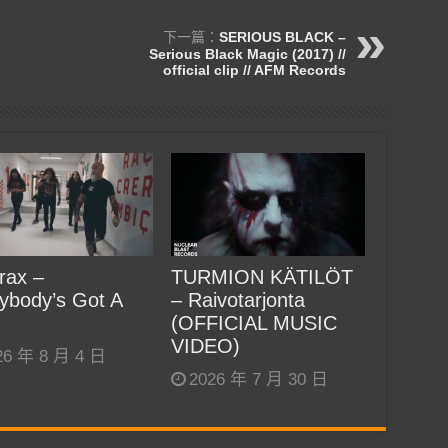
下一篇：
SERIOUS BLACK –
Serious Black Magic (2017) //
official clip // AFM Records
rax –
TURMION KÄTILÖT
ybody’s Got A
– Raivotarjonta
(OFFICIAL MUSIC
VIDEO)
26 年 8 月 4 日
2026 年 7 月 30 日