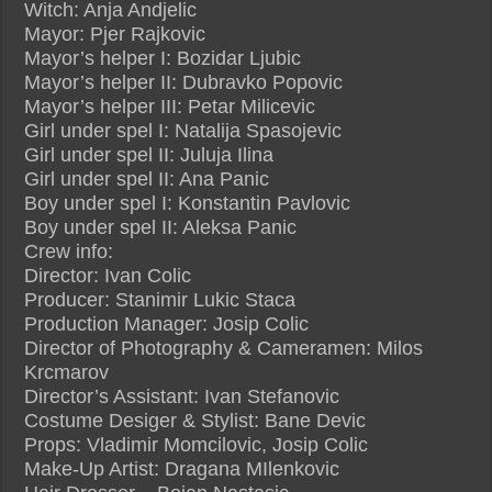
Witch: Anja Andjelic
Mayor: Pjer Rajkovic
Mayor’s helper I: Bozidar Ljubic
Mayor’s helper II: Dubravko Popovic
Mayor’s helper III: Petar Milicevic
Girl under spel I: Natalija Spasojevic
Girl under spel II: Juluja Ilina
Girl under spel II: Ana Panic
Boy under spel I: Konstantin Pavlovic
Boy under spel II: Aleksa Panic
Crew info:
Director: Ivan Colic
Producer: Stanimir Lukic Staca
Production Manager: Josip Colic
Director of Photography & Cameramen: Milos
Krcmarov
Director’s Assistant: Ivan Stefanovic
Costume Desiger & Stylist: Bane Devic
Props: Vladimir Momcilovic, Josip Colic
Make-Up Artist: Dragana MIlenkovic