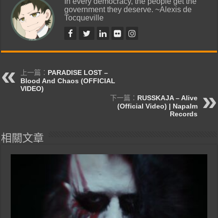
In every democracy, the people get the
government they deserve. ~Alexis de
Tocqueville
上一篇：
PARADISE LOST –
Blood And Chaos (OFFICIAL
VIDEO)
下一篇：
RUSSKAJA – Alive
(Official Video) | Napalm
Records
相關文章