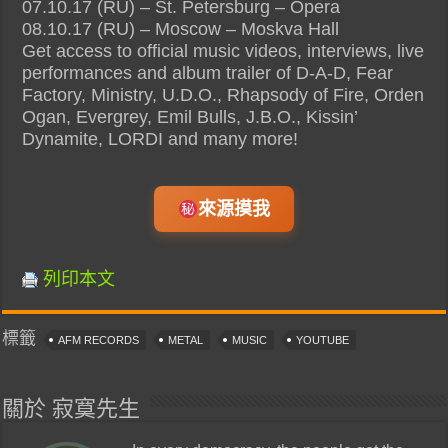
07.10.17 (RU) – St. Petersburg – Opera
08.10.17 (RU) – Moscow – Moskva Hall
Get access to official music videos, interviews, live
performances and album trailer of D-A-D, Fear
Factory, Ministry, U.D.O., Rhapsody of Fire, Orden
Ogan, Evergrey, Emil Bulls, J.B.O., Kissin’
Dynamite, LORDI and many more!
來源摸我
列印本文
標籤
AFM RECORDS
METAL
MUSIC
YOUTUBE
關於 寂寞先生