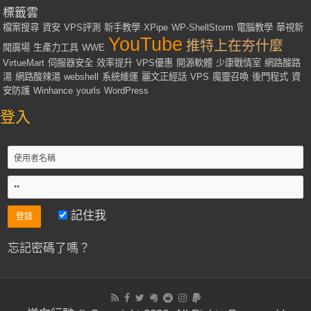
標籤雲
檔案搜尋
資安
VPS評測
新手教學
XPipe
WP-ShellStorm
電腦教學
華視新
YouTube
推特上在夯什麼
聞廣場
生產力工具
WWE
VirtueMart
伺服器安全
效率提升
VPS優惠
開源軟體
少康戰情室
網路酸路
湯
網路酸辣湯
webshell
系統維運
麗文正經話
VPS
魔靈召喚
後門程式
資
安防護
Winhance
yourls
WordPress
登入
記住我
忘記密碼了嗎？