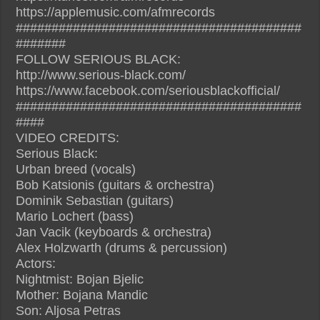
https://applemusic.com/afmrecords
########################################
#######
FOLLOW SERIOUS BLACK:
http://www.serious-black.com/
https://www.facebook.com/seriousblackofficial/
########################################
####
VIDEO CREDITS:
Serious Black:
Urban breed (vocals)
Bob Katsionis (guitars & orchestra)
Dominik Sebastian (guitars)
Mario Lochert (bass)
Jan Vacik (keyboards & orchestra)
Alex Holzwarth (drums & percussion)
Actors:
Nightmist: Bojan Bjelic
Mother: Bojana Mandic
Son: Aljosa Petras