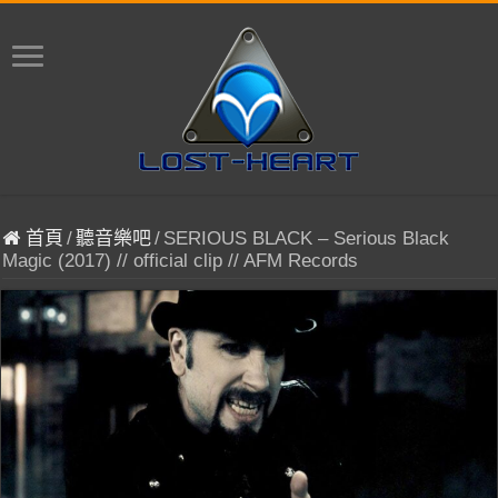
首頁
/
聽音樂吧
/
SERIOUS BLACK – Serious Black
Magic (2017) // official clip // AFM Records