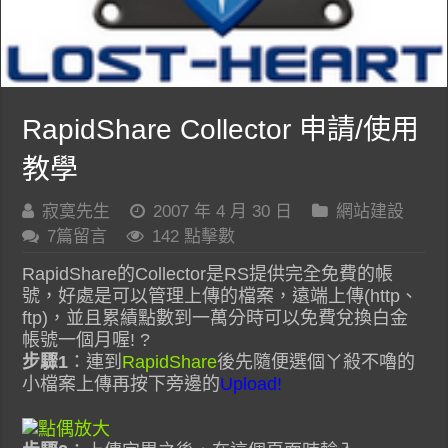
RapidShare Collector 申請/使用
教學
寂寞先生
2007 年 4 月 30 日
網站建設
7篇留言
142 點擊數
RapidShare的Collector是RS提供完全免費的帳
號，好處是可以管理上傳的檔案，遠端上傳(http、
ftp)，並且累績點數到一萬分時可以免費兌換白金
帳號一個月喔! ?
步驟1
：連到
RapidShare
後先隨便選個ㄚ殺不嚕的
小檔案上傳再按下旁邊的
Upload!