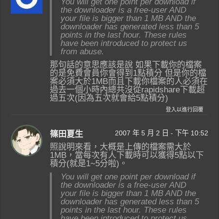
You will get one point per download if
the downloader is a free-user AND
your file is bigger than 1 MB AND the
downloader has generated less than 5
points in the last hour. These rules
have been introduced to protect us
from abuse.
那句話的意思應該是說 如果下載你的檔案
的是免費會員你會得到1點積分 但是你的檔
案必須大於1MB而且下載你檔案的人必須在
過去一個小時內總共沒從rapidshare下載超
過五次(因為五次就會給5點積分)
登入以進行回覆
2007 年 5 月 2 日 - 下午 10:52
篠田夏生
照說明來看，大概是上傳的檔案需大於
1MB，當每次有人下載時可以獲得5點以下
積分(就是1~5分啦)。
You will get one point per download if
the downloader is a free-user AND
your file is bigger than 1 MB AND the
downloader has generated less than 5
points in the last hour. These rules
have been introduced to protect us