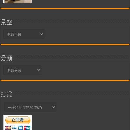
彙整
彙
整
分類
分
類
打賞