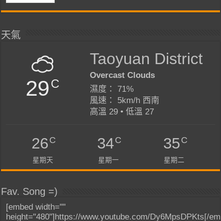
天氣
Taoyuan District
Overcast Clouds
29
C
濕度： 71%
風速： 5km/h 西南
高溫 29 • 低溫 27
C
C
C
26
34
35
星期天
星期一
星期二
Fav. Song =)
[embed width=""
height="480"]https://www.youtube.com/Dy6MpsDPKts[/em