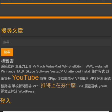
搜尋文章
標籤雲
系統維運
生產力工具
VirMach
VirtueMart
WP-ShellStorm
WWE
webshell
Winhance
TALK
Skype
Software
VestaCP
Unattended Install
後門程式
效
YouTube
率提升
資安
XPipe
少康戰情室
VPS優惠
VPS評測
網路
推特上在夯什麼
酸路湯
華視新聞廣場
VPS
Tips
魔靈召喚
yourls
麗文正經話
WordPress
登入