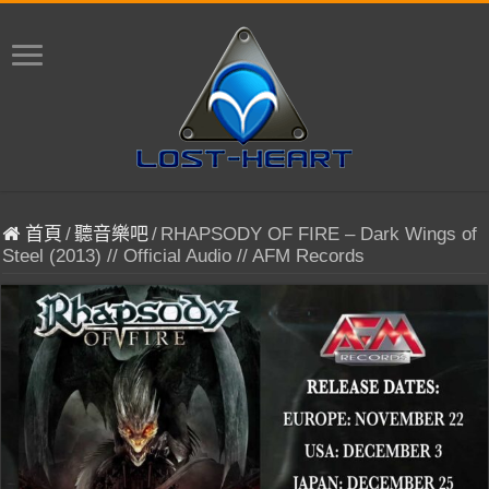
首頁
/
聽音樂吧
/
RHAPSODY OF FIRE – Dark Wings of
Steel (2013) // Official Audio // AFM Records