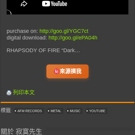
purchase on:
http://goo.gl/YGC7ct
digital download:
http://goo.gl/ePA04h
RHAPSODY OF FIRE “Dark…
來源摸我
列印本文
標籤
AFM RECORDS
METAL
MUSIC
YOUTUBE
關於 寂寞先生