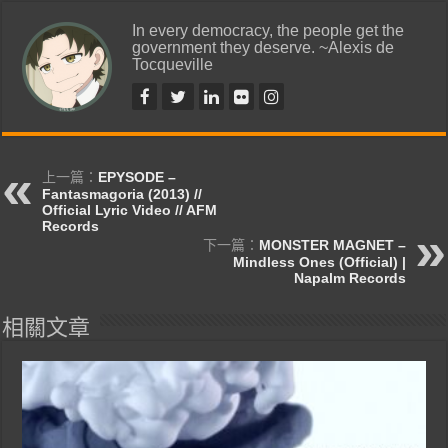
In every democracy, the people get the
government they deserve. ~Alexis de
Tocqueville
上一篇：
EPYSODE –
Fantasmagoria (2013) //
Official Lyric Video // AFM
Records
下一篇：
MONSTER MAGNET –
Mindless Ones (Official) |
Napalm Records
相關文章