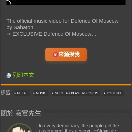
The official music video for Defence Of Moscow
by Sabaton.
➞ EXCLUSIVE Defence Of Moscow…
來源摸我
列印本文
標籤
METAL
MUSIC
NUCLEAR BLAST RECORDS
YOUTUBE
關於 寂寞先生
In every democracy, the people get the
government they deserve. ~Alexis de