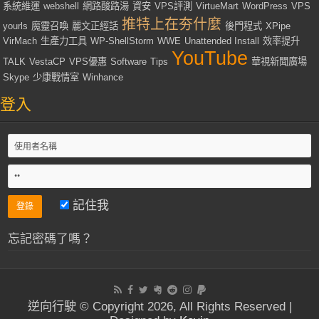
系統維運
webshell
網路酸路湯
資安
VPS評測
VirtueMart
WordPress
VPS
推特上在夯什麼
yourls
魔靈召喚
麗文正經話
後門程式
XPipe
VirMach
生產力工具
WP-ShellStorm
WWE
Unattended Install
效率提升
YouTube
TALK
VestaCP
VPS優惠
Software
Tips
華視新聞廣場
Skype
少康戰情室
Winhance
登入
記住我
忘記密碼了嗎？
逆向行駛 © Copyright 2026, All Rights Reserved |