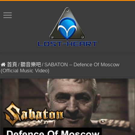
首頁
/
聽音樂吧
/
SABATON – Defence Of Moscow
(Official Music Video)