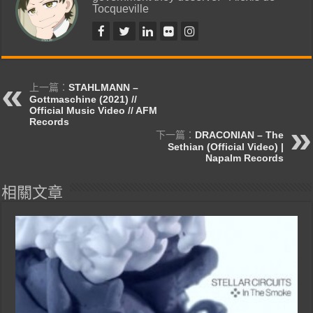
Tocqueville
上一篇：
STAHLMANN –
Gottmaschine (2021) //
Official Music Video // AFM
Records
下一篇：
DRACONIAN – The
Sethian (Official Video) |
Napalm Records
相關文章