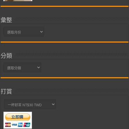
彙整
彙
整
分類
分
類
打賞