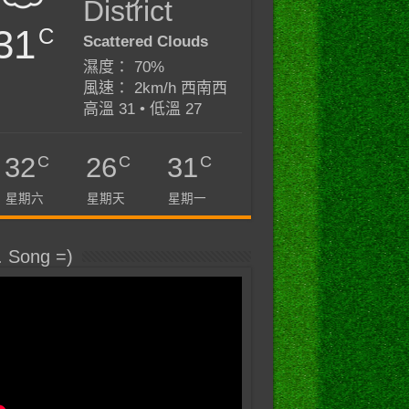
District
31
C
Scattered Clouds
濕度： 70%
風速： 2km/h 西南西
高溫 31 • 低溫 27
C
C
C
32
26
31
星期六
星期天
星期一
. Song =)