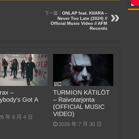
下一篇：
ONLAP feat. KIIARA –
Never Too Late (2024) //
Official Music Video // AFM
Records
rax –
TURMION KÄTILÖT
ybody’s Got A
– Raivotarjonta
(OFFICIAL MUSIC
VIDEO)
26 年 8 月 4 日
2026 年 7 月 30 日