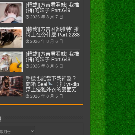
[轉載][方吉君看妹] 我推
(特)的妹子 Part.649
2026 年 8 月 7 日
[轉載][方吉君翻推特] 推
特上在夯什麼 Part.2288
2026 年 8 月 6 日
[轉載][方吉君看妹] 我推
(特)的妹子 Part.648
2026 年 8 月 6 日
手機也能當下載神器？
開箱 Seal
：把 yt-dlp
穿上優雅外衣的雙面刃
2026 年 8 月 5 日
整