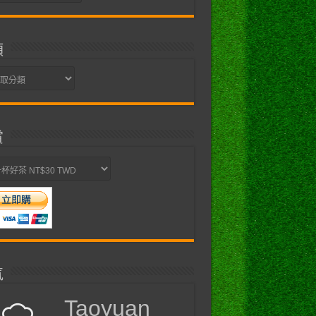
類
賞
氣
Taoyuan