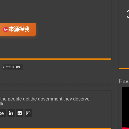
來源摸我
YOUTUBE
Fav
 the people get the government they deserve.
lle
be