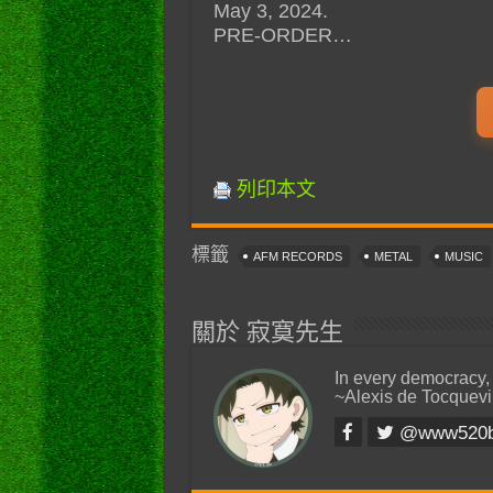
May 3, 2024.
PRE-ORDER…
列印本文
標籤
AFM RECORDS
METAL
MUSIC
關於 寂寞先生
In every democracy,
~Alexis de Tocquevi
@www520