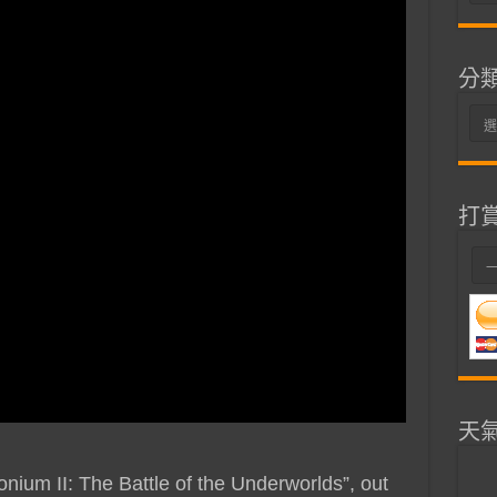
整
分
分
類
打
天
ium II: The Battle of the Underworlds”, out