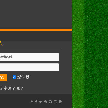
入
記住我
記密碼了嗎？