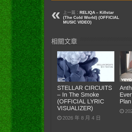
上一篇：
RELIQA – Killstar
(The Cold World) (OFFICIAL
MUSIC VIDEO)
相關文章
STELLAR CIRCUITS
Anth
– In The Smoke
Ever
(OFFICIAL LYRIC
Plan
VISUALIZER)
20
2026 年 8 月 4 日