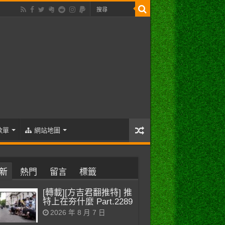
歌單
網站地圖
新
熱門
留言
標籤
[轉載][方吉君翻推特] 推
特上在夯什麼 Part.2289
2026 年 8 月 7 日