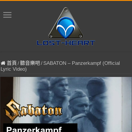
首頁
/
聽音樂吧
/
SABATON – Panzerkampf (Official
Lyric Video)