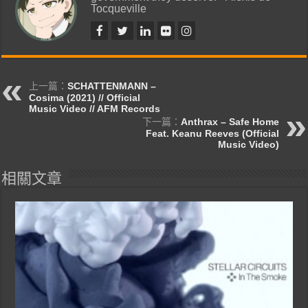
Tocqueville
上一篇：
SCHATTENMANN –
Cosima (2021) // Official
Music Video // AFM Records
下一篇：
Anthrax – Safe Home
Feat. Keanu Reeves (Official
Music Video)
相關文章