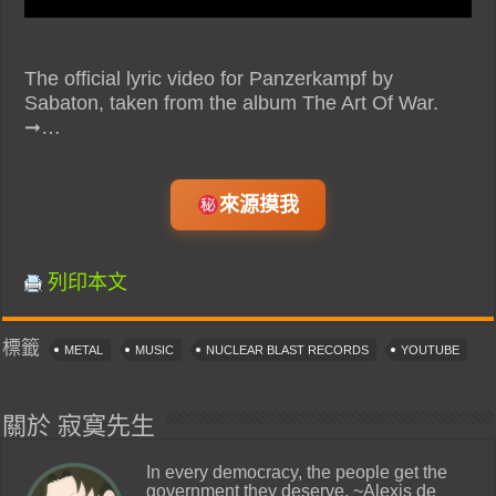
The official lyric video for Panzerkampf by
Sabaton, taken from the album The Art Of War.
➞…
來源摸我
列印本文
標籤
METAL
MUSIC
NUCLEAR BLAST RECORDS
YOUTUBE
關於 寂寞先生
In every democracy, the people get the
government they deserve. ~Alexis de