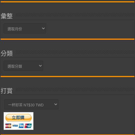
彙整
彙
整
分類
分
類
打賞