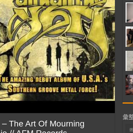
彙
– The Art Of Mourning
彙