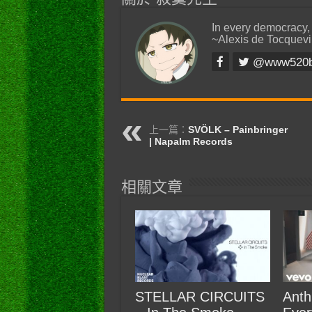
In every democracy,
~Alexis de Tocquevi
@www520
上一篇：
SVÖLK – Painbringer
| Napalm Records
相關文章
STELLAR CIRCUITS
Anth