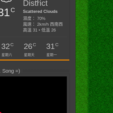
District
31
C
Scattered Clouds
濕度： 70%
風速： 2km/h 西南西
高溫 31 • 低溫 26
C
C
C
32
26
31
星期六
星期天
星期一
. Song =)