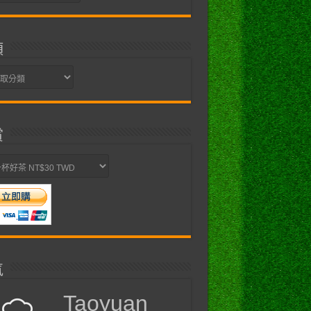
類
賞
氣
Taoyuan