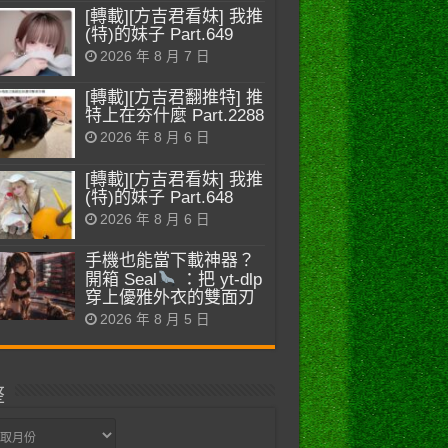
[轉載][方吉君看妹] 我推
(特)的妹子 Part.649
2026 年 8 月 7 日
[轉載][方吉君翻推特] 推
特上在夯什麼 Part.2288
2026 年 8 月 6 日
[轉載][方吉君看妹] 我推
(特)的妹子 Part.648
2026 年 8 月 6 日
手機也能當下載神器？
開箱 Seal
：把 yt-dlp
穿上優雅外衣的雙面刃
2026 年 8 月 5 日
整