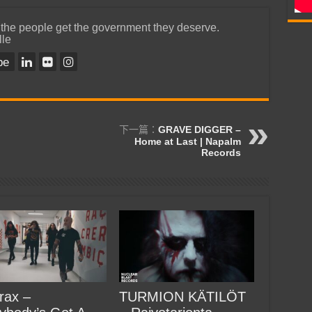
 the people get the government they deserve.
lle
be
下一篇：
GRAVE DIGGER –
Home at Last | Napalm
Records
rax –
TURMION KÄTILÖT