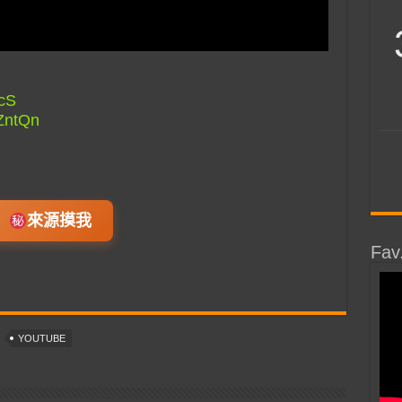
ZcS
9ZntQn
來源摸我
Fav
YOUTUBE