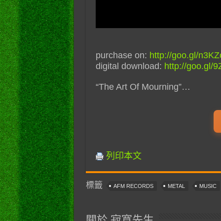
purchase on:
http://goo.gl/n3K
digital download:
http://goo.gl/
“The Art Of Mourning”…
列印本文
標籤
AFM RECORDS
METAL
MUSIC
關於 寂寞先生