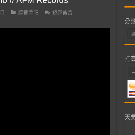
udio // AFM Records
整
 日
聽音樂吧
發表留言
分
分
類
打
天