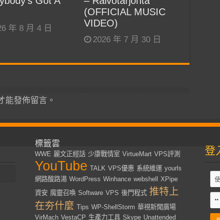
ybody’s Got A
– Raivotarjonta
(OFFICIAL MUSIC
VIDEO)
26 年 8 月 4 日
2026 年 7 月 30 日
才能發佈留言。
標籤雲
登
WWE
麗文正經話
少康戰情室
VirtueMart
VPS評測
YouTube
TALK
VPS優惠
系統維運
yourls
網路酸路湯
WordPress
Winhance
webshell
XPipe
推特上
資安
魔靈召喚
Software
VPS
後門程式
在夯什麼
Tips
WP-ShellStorm
華視新聞廣場
VirMach
VestaCP
生產力工具
Skype
Unattended