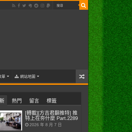
歌單
網站地圖
新
熱門
留言
標籤
[轉載][方吉君翻推特] 推
特上在夯什麼 Part.2289
2026 年 8 月 7 日