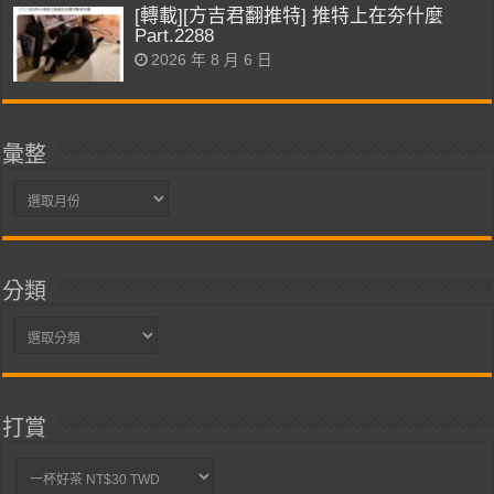
[轉載][方吉君翻推特] 推特上在夯什麼
Part.2288
2026 年 8 月 6 日
彙整
彙
整
分類
分
類
打賞