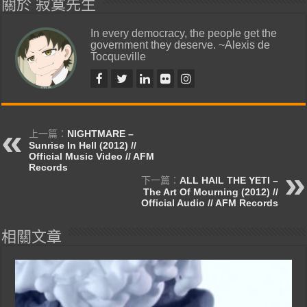
關於 寂寞先生
In every democracy, the people get the
government they deserve. ~Alexis de
Tocqueville
上一篇：
NIGHTMARE –
Sunrise In Hell (2012) //
Official Music Video // AFM
Records
下一篇：
ALL HAIL THE YETI –
The Art Of Mourning (2012) //
Official Audio // AFM Records
相關文章