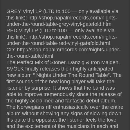
GREY Vinyl LP (LTD to 100 — only available via
this link): http://shop.napalmrecords.com/nights-
under-the-round-table-grey-vinyl-gatefold.html
RED Vinyl LP (LTD to 100 — only available via
this link): http://shop.napalmrecords.com/nights-
under-the-round-table-red-vinyl-gatefold.html
CD: http://shop.napalmrecords.com/nights-under-
the-round-table.html
The Perfect Mix of Stoner, Danzig & Iron Maiden.
SVÖLK finally releases their highly anticipated
new album ” Nights Under The Round Table”. The
first sounds of the new long player will take the
listener by surprise. It shows that the band was
able to improve tremendously since the release of
the highly acclaimed and fantastic debut album.
The Norwegians riff enthusiastically over the entire
album without showing any signs of slowing down.
It’s quite the opposite, the listener feels the love
and the excitement of the musicians in each and