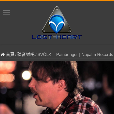
首頁
/
聽音樂吧
/
SVÖLK – Painbringer | Napalm Records