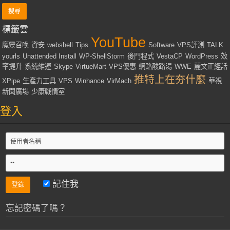
標籤雲
YouTube
魔靈召喚
資安
webshell
Tips
Software
VPS評測
TALK
yourls
Unattended Install
WP-ShellStorm
後門程式
VestaCP
WordPress
效
率提升
系統維運
Skype
VirtueMart
VPS優惠
網路酸路湯
WWE
麗文正經話
推特上在夯什麼
XPipe
生產力工具
VPS
Winhance
VirMach
華視
新聞廣場
少康戰情室
登入
記住我
忘記密碼了嗎？