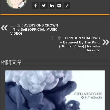
上一篇：
AVERSIONS CROWN
– The Soil (OFFICIAL MUSIC
VIDEO)
下一篇：
CRIMSON SHADOWS
– Betrayed By Thy King
(Official Video) | Napalm
Records
相關文章