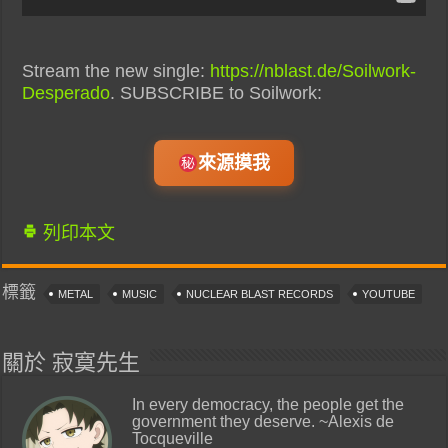
Stream the new single:
https://nblast.de/Soilwork-
Desperado
. SUBSCRIBE to Soilwork:
來源摸我
列印本文
標籤
METAL
MUSIC
NUCLEAR BLAST RECORDS
YOUTUBE
關於 寂寞先生
In every democracy, the people get the
government they deserve. ~Alexis de
Tocqueville