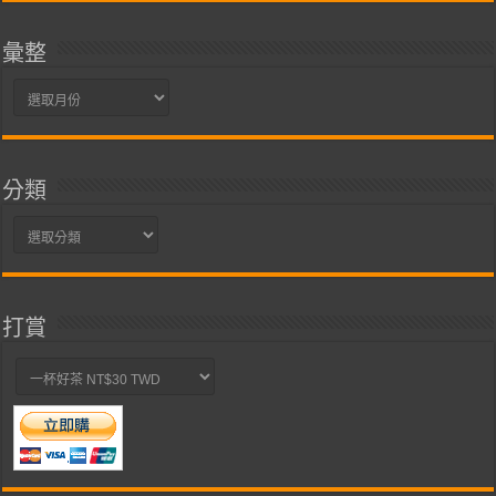
彙整
彙
整
分類
分
類
打賞