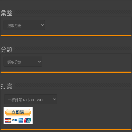
彙整
彙
整
分類
分
類
打賞