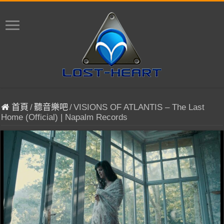
首頁
/
聽音樂吧
/
VISIONS OF ATLANTIS – The Last
Home (Official) | Napalm Records