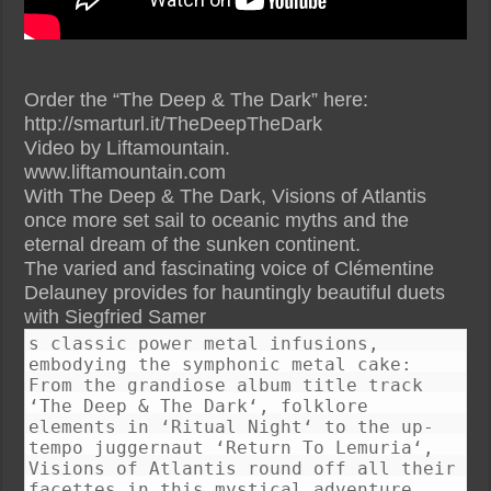
Order the “The Deep & The Dark” here:
http://smarturl.it/TheDeepTheDark
Video by Liftamountain.
www.liftamountain.com
With The Deep & The Dark, Visions of Atlantis
once more set sail to oceanic myths and the
eternal dream of the sunken continent.
The varied and fascinating voice of Clémentine
Delauney provides for hauntingly beautiful duets
with Siegfried Samer
s classic power metal infusions,
embodying the symphonic metal cake:
From the grandiose album title track
‘The Deep & The Dark‘, folklore
elements in ‘Ritual Night‘ to the up-
tempo juggernaut ‘Return To Lemuria‘,
Visions of Atlantis round off all their
facettes in this mystical adventure.