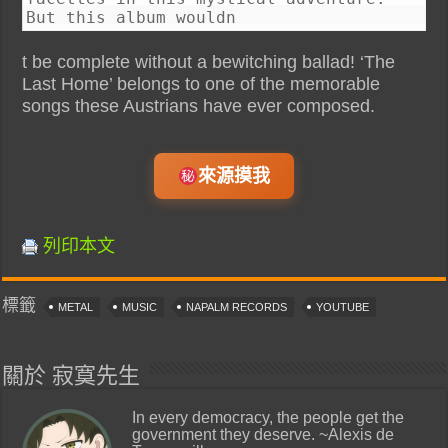
But this album wouldn
t be complete without a bewitching ballad! ‘The
Last Home’ belongs to one of the memorable
songs these Austrians have ever composed.
來源摸我
列印本文
標籤
METAL
MUSIC
NAPALM RECORDS
YOUTUBE
關於 寂寞先生
In every democracy, the people get the
government they deserve. ~Alexis de