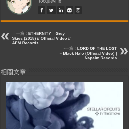
Tocqueville
上一篇：
ETHERNITY – Grey
Skies (2018) // Official Video //
AFM Records
下一篇：
LORD OF THE LOST
– Black Halo (Official Video) |
Napalm Records
相關文章