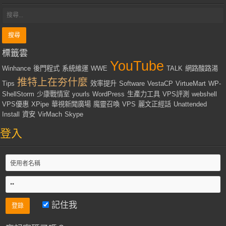
標籤雲
YouTube
Winhance
後門程式
系統維運
WWE
TALK
網路酸路湯
推特上在夯什麼
Tips
效率提升
Software
VestaCP
VirtueMart
WP-
ShellStorm
少康戰情室
yourls
WordPress
生產力工具
VPS評測
webshell
VPS優惠
XPipe
華視新聞廣場
魔靈召喚
VPS
麗文正經話
Unattended
Install
資安
VirMach
Skype
登入
記住我