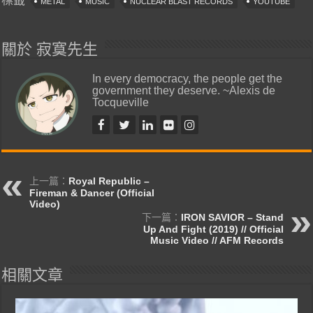
標籤
METAL
MUSIC
NUCLEAR BLAST RECORDS
YOUTUBE
關於 寂寞先生
In every democracy, the people get the
government they deserve. ~Alexis de
Tocqueville
上一篇：
Royal Republic –
Fireman & Dancer (Official
Video)
下一篇：
IRON SAVIOR – Stand
Up And Fight (2019) // Official
Music Video // AFM Records
相關文章