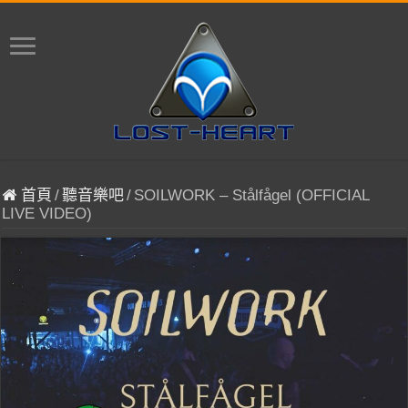
首頁
/
聽音樂吧
/
SOILWORK – Stålfågel (OFFICIAL
LIVE VIDEO)