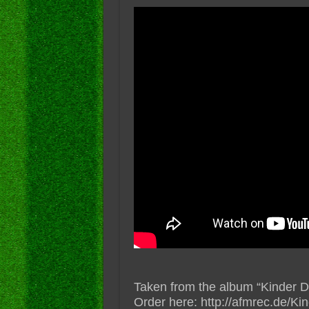
Taken from the album “Kinder D
Order here: http://afmrec.de/K