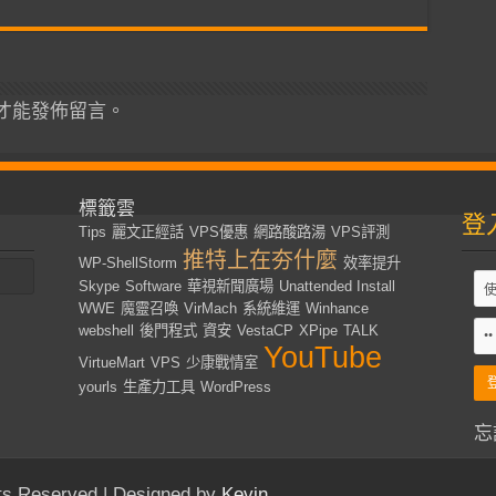
才能發佈留言。
標籤雲
登
Tips
麗文正經話
VPS優惠
網路酸路湯
VPS評測
推特上在夯什麼
WP-ShellStorm
效率提升
Skype
Software
華視新聞廣場
Unattended Install
WWE
魔靈召喚
VirMach
系統維運
Winhance
webshell
後門程式
資安
VestaCP
XPipe
TALK
YouTube
VirtueMart
VPS
少康戰情室
yourls
生產力工具
WordPress
忘
s Reserved | Designed by
Kevin