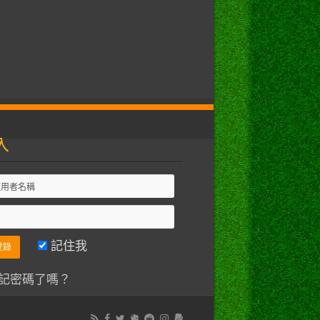
入
記住我
記密碼了嗎？