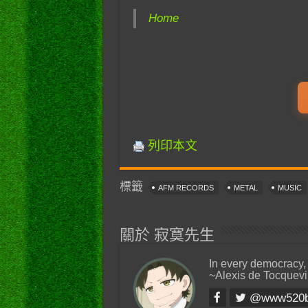
Home
列印本文
標籤
AFM RECORDS
METAL
MUSIC
關於 寂寞先生
In every democracy,
~Alexis de Tocquevi
@www520