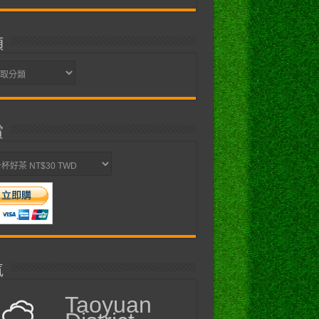
類
賞
氣
Taoyuan