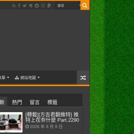
歌單
網站地圖
新
熱門
留言
標籤
[轉載][方吉君翻推特] 推
特上在夯什麼 Part.2290
2026 年 8 月 8 日