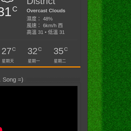
District
31
C
Overcast Clouds
濕度： 48%
風速： 6km/h 西
高溫 31 • 低溫 31
C
C
C
27
32
35
星期天
星期一
星期二
. Song =)