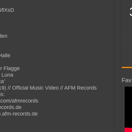
GflXsD
den
alle
er Flagge
a Luna
Fav
ka’
 // Official Music Video // AFM Records
s:
.com/afmrecords
ecords.de
.afm-records.de