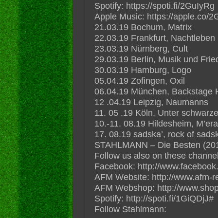
Spotify: https://spoti.fi/2GuIyRg
Apple Music: https://apple.co/2
21.03.19 Bochum, Matrix
22.03.19 Frankfurt, Nachtleben
23.03.19 Nürnberg, Cult
29.03.19 Berlin, Musik und Frie
30.03.19 Hamburg, Logo
05.04.19 Zofingen, Oxil
06.04.19 München, Backstage H
12 .04.19 Leipzig, Naumanns
11. 05 .19 Köln, Unter schwarz
10.-11. 08.19 Hildesheim, M’er
17. 08.19 sadska’, rock of sads
STAHLMANN – Die Besten (2019)
Follow us also on these channel
Facebook: http://www.facebook
AFM Website: http://www.afm-r
AFM Webshop: http://www.shop
Spotify: http://spoti.fi/1GiQDjJ#
Follow Stahlmann: