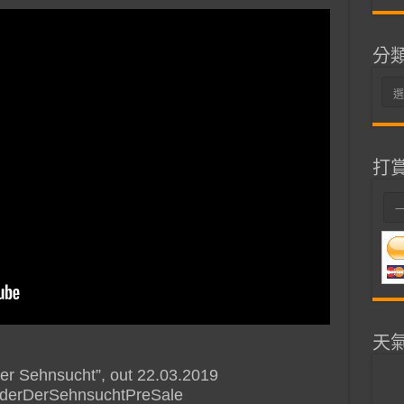
分
分
類
打
天
er Sehnsucht”, out 22.03.2019
inderDerSehnsuchtPreSale