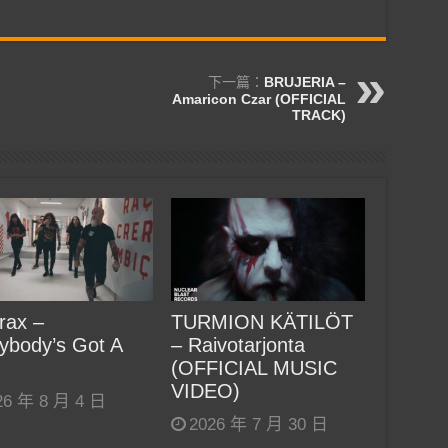
下一篇：
BRUJERIA –
Amaricon Czar (OFFICIAL
TRACK)
rax –
TURMION KÄTILÖT
ybody’s Got A
– Raivotarjonta
(OFFICIAL MUSIC
VIDEO)
26 年 8 月 4 日
2026 年 7 月 30 日