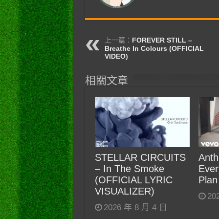
上一篇：
FOREVER STILL –
Breathe In Colours (OFFICIAL
VIDEO)
相關文章
STELLAR CIRCUITS
Anth
– In The Smoke
Ever
(OFFICIAL LYRIC
Plan
VISUALIZER)
20
2026 年 8 月 4 日