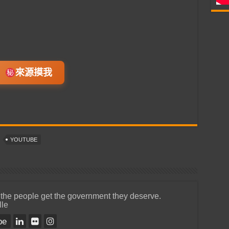
來源摸我
YOUTUBE
 the people get the government they deserve.
lle
be