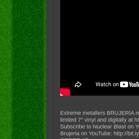
Extreme metallers BRUJERIA rel
limited 7″ vinyl and digitally at
Subscribe to Nuclear Blast on Yo
Brujeria on YouTube: http://bit.l