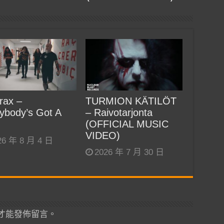
rax –
TURMION KÄTILÖT
ybody’s Got A
– Raivotarjonta
(OFFICIAL MUSIC
VIDEO)
26 年 8 月 4 日
2026 年 7 月 30 日
才能發佈留言。