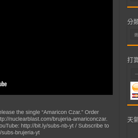
整
分
分
類
打
ease the single “Amaricon Czar.” Order
 http://nuclearblast.com/brujeria-amariconczar.
天
uTube: http://bit.ly/subs-nb-yt / Subscribe to
y/subs-brujeria-yt