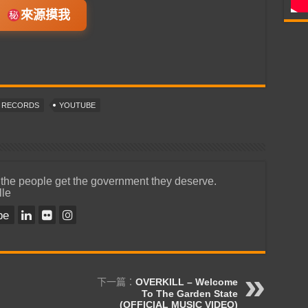
來源摸我
T RECORDS
YOUTUBE
 the people get the government they deserve.
lle
be
下一篇：
OVERKILL – Welcome
To The Garden State
(OFFICIAL MUSIC VIDEO)