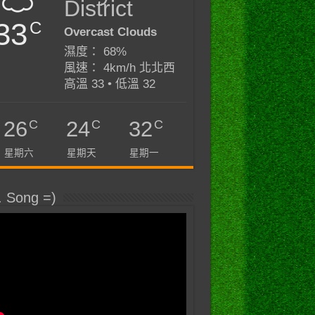
District
33
C
Overcast Clouds
濕度： 68%
風速： 4km/h 北北西
高溫 33 • 低溫 32
C
C
C
26
24
32
星期六
星期天
星期一
. Song =)