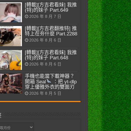
[轉載][方吉君看妹] 我推
(特)的妹子 Part.649
2026 年 8 月 7 日
[轉載][方吉君翻推特] 推
特上在夯什麼 Part.2288
2026 年 8 月 6 日
[轉載][方吉君看妹] 我推
(特)的妹子 Part.648
2026 年 8 月 6 日
手機也能當下載神器？
開箱 Seal
：把 yt-dlp
穿上優雅外衣的雙面刃
2026 年 8 月 5 日
整