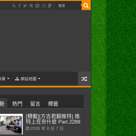
歌單
網站地圖
新
熱門
留言
標籤
[轉載][方吉君翻推特] 推
特上在夯什麼 Part.2289
2026 年 8 月 7 日