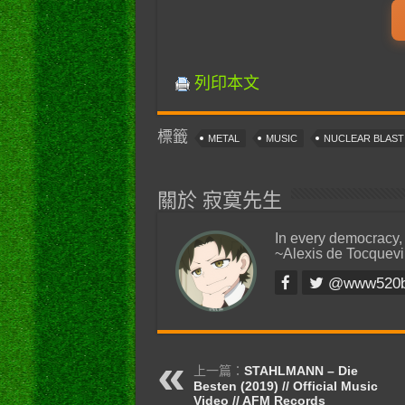
列印本文
標籤
METAL
MUSIC
NUCLEAR BLAS
關於 寂寞先生
In every democracy,
~Alexis de Tocquevi
@www520
上一篇：
STAHLMANN – Die
Besten (2019) // Official Music
Video // AFM Records