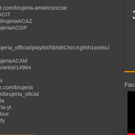
st.com/brujeria-amariconczar
aACIT
/BrujeriaACAZ
rujeriaACGP
rujeria_official/playlist/5bNBCNrcXgRIh1wx9oJ
BrujeriaACAM
/artist/14964
m
Fav
.com/brujeria
/brujeria_oficial
ia
ia-yt
-tour
ify