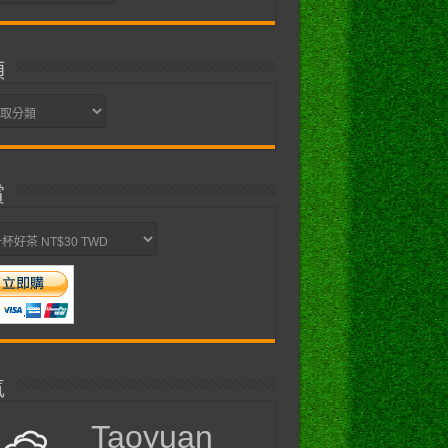
類
賞
氣
Taoyuan