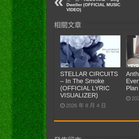
Dweller (OFFICIAL MUSIC
VIDEO)
相關文章
STELLAR CIRCUITS
Anth
– In The Smoke
Ever
(OFFICIAL LYRIC
Plan
VISUALIZER)
20
2026 年 8 月 4 日