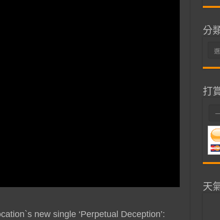
分
分
類
打
天
focation`s new single ‘Perpetual Deception’: