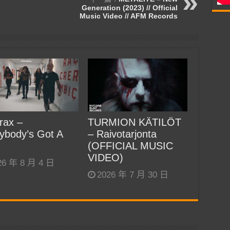
Generation (2023) // Official
Music Video // AFM Records
rax –
TURMION KÄTILÖT
ybody’s Got A
– Raivotarjonta
(OFFICIAL MUSIC
VIDEO)
26 年 8 月 4 日
2026 年 7 月 30 日