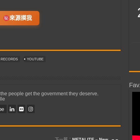
來源摸我
T RECORDS
YOUTUBE
Fav
 the people get the government they deserve.
lle
be
下一篇：
METALITE – New