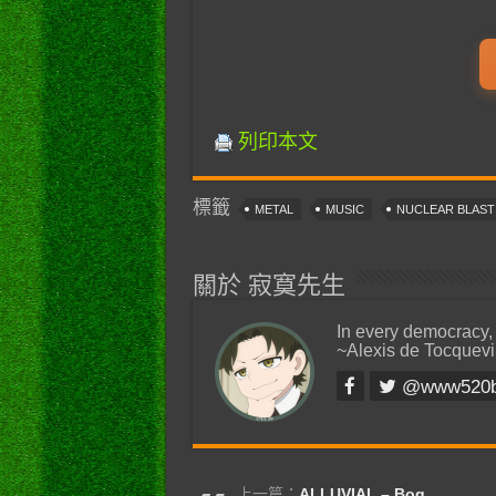
列印本文
標籤
METAL
MUSIC
NUCLEAR BLAS
關於 寂寞先生
In every democracy,
~Alexis de Tocquevi
@www520
上一篇：
ALLUVIAL – Bog