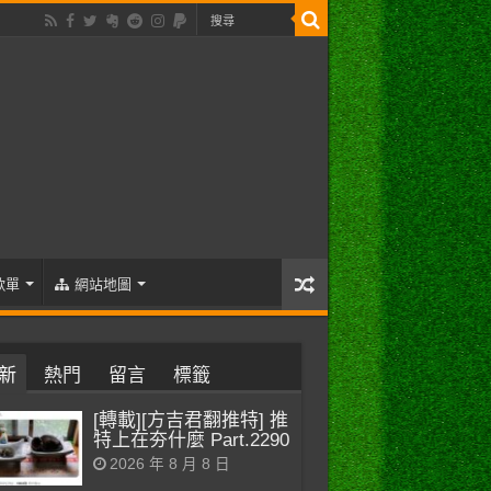
歌單
網站地圖
新
熱門
留言
標籤
[轉載][方吉君翻推特] 推
特上在夯什麼 Part.2290
2026 年 8 月 8 日