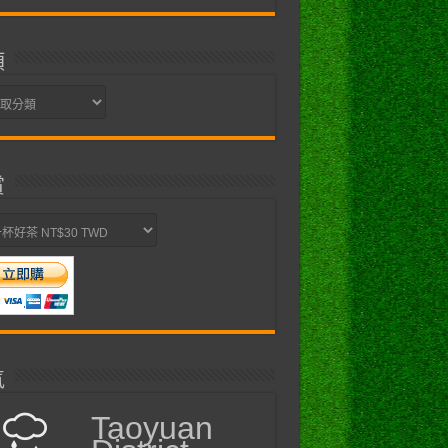
類
賞
氣
Taoyuan