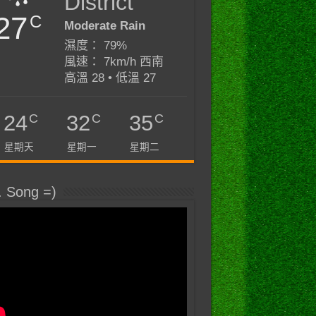
District
27
C
Moderate Rain
濕度： 79%
風速： 7km/h 西南
高溫 28 • 低溫 27
C
C
C
24
32
35
星期天
星期一
星期二
. Song =)