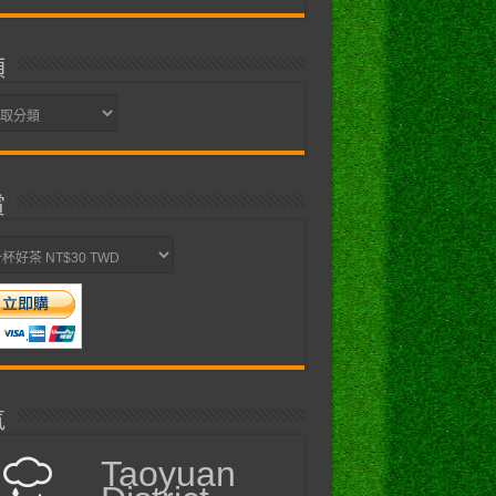
類
賞
氣
Taoyuan