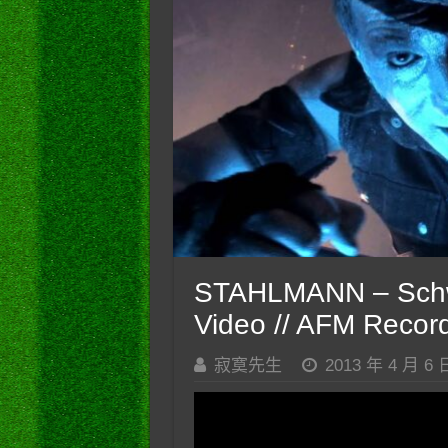
STAHLMANN – Schwar
Video // AFM Recor
寂寞先生
2013 年 4 月 6 