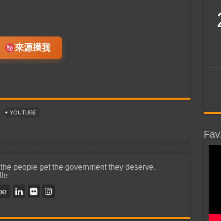
來源摸我
YOUTUBE
Fav
 the people get the government they deserve.
lle
be