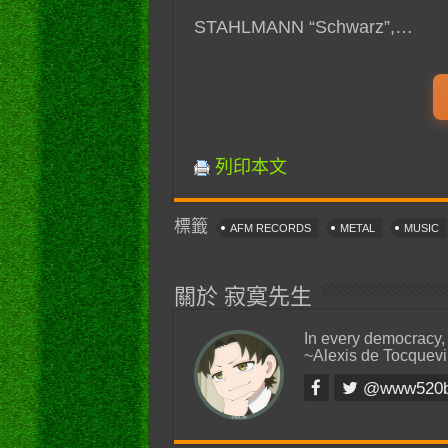
STAHLMANN “Schwarz”,…
列印本文
標籤
AFM RECORDS
METAL
MUSIC
關於 寂寞先生
In every democracy,
~Alexis de Tocquevi
@www520