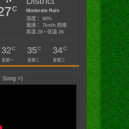
District
27
C
Moderate Rain
濕度： 80%
風速： 7km/h 西南
高溫 28 • 低溫 26
C
C
C
32
35
34
星期一
星期二
星期三
. Song =)