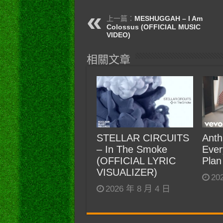
上一篇：
MESHUGGAH – I Am
Colossus (OFFICIAL MUSIC
VIDEO)
相關文章
STELLAR CIRCUITS
Anth
– In The Smoke
Ever
(OFFICIAL LYRIC
Plan
VISUALIZER)
20
2026 年 8 月 4 日