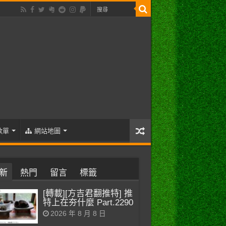
歌單
網站地圖
新
熱門
留言
標籤
[轉載][方吉君翻推特] 推
特上在夯什麼 Part.2290
2026 年 8 月 8 日