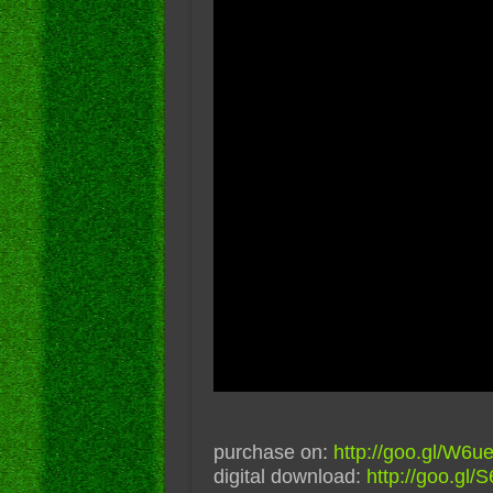
purchase on:
http://goo.gl/W6u
digital download:
http://goo.gl