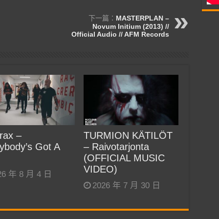
下一篇：
MASTERPLAN –
Novum Initium (2013) //
Official Audio // AFM Records
rax –
TURMION KÄTILÖT
ybody’s Got A
– Raivotarjonta
(OFFICIAL MUSIC
VIDEO)
26 年 8 月 4 日
2026 年 7 月 30 日