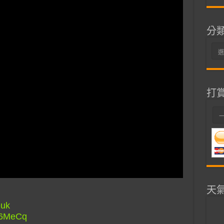
分
分
類
打
天
euk
/S6MeCq