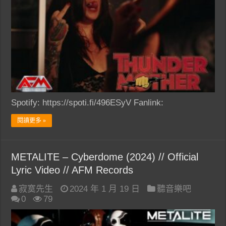
Spotify: https://spoti.fi/496ESyV Fanlink:
閱讀更多 »
METALITE – Cyberdome (2024) // Official
Lyric Video // AFM Records
寂寞先生
2024 年 1 月 19 日
聽音樂吧
0
79