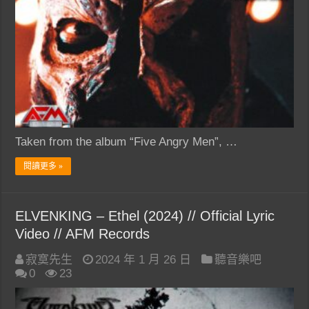
Taken from the album “Five Angry Men”, …
閱讀更多 »
ELVENKING – Ethel (2024) // Official Lyric
Video // AFM Records
寂寞先生
2024 年 1 月 26 日
聽音樂吧
0
23