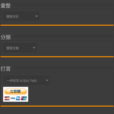
彙整
彙
整
分類
分
類
打賞