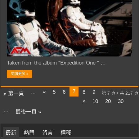
Taken from the album “Expedition One “ …
閱讀更多 »
7
...
«
5
6
8
9
« 第一頁
第 7 頁，共 217 頁
»
10
20
30
...
最後一頁 »
最新
熱門
留言
標籤