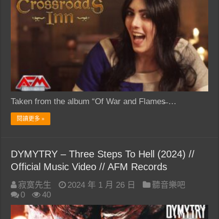
Taken from the album “Of War and Flames̶ …
閱讀更多 »
DYMYTRY – Three Steps To Hell (2024) //
Official Music Video // AFM Records
寂寞先生
2024 年 1 月 26 日
聽音樂吧
0
40