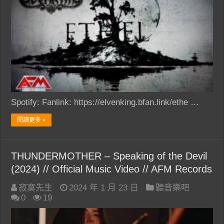
Spotify: Fanlink: https://elvenking.bfan.link/ethe …
閱讀更多 »
THUNDERMOTHER – Speaking of the Devil
(2024) // Official Music Video // AFM Records
寂寞先生
2024 年 1 月 23 日
聽音樂吧
0
19