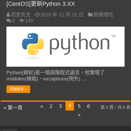
[CentOS]更新Python 3.XX
寂寞先生
2010 年 11 月 22 日
軟硬通吃
0
145
Python(蟒蛇)是一個高階程式語言，他實現了
modules(模組)、exceptions(例外) …
閱讀更多 »
4
...
«
2
3
5
6
« 第一頁
第 4 頁，共 6 頁
»