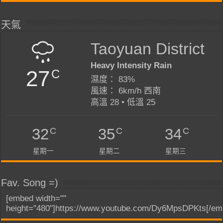
天氣
Taoyuan District
Heavy Intensity Rain
27
C
濕度： 83%
風速： 6km/h 西南
高溫 28 • 低溫 25
C
C
C
32
35
34
星期一
星期二
星期三
Fav. Song =)
[embed width=""
height="480"]https://www.youtube.com/Dy6MpsDPKts[/em