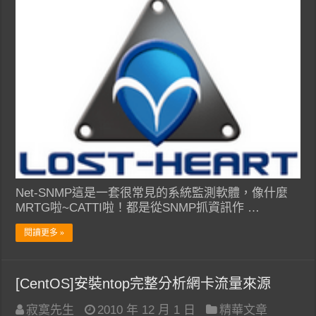
Net-SNMP這是一套很常見的系統監測軟體，像什麼
MRTG啦~CATTI啦！都是從SNMP抓資訊作 …
閱讀更多 »
[CentOS]安裝ntop完整分析網卡流量來源
寂寞先生
2010 年 12 月 1 日
精華文章