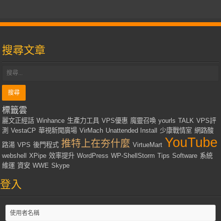
搜尋文章
標籤雲
麗文正經話
Winhance
生產力工具
VPS優惠
魔靈召喚
yourls
TALK
VPS評
測
VestaCP
華視新聞廣場
VirMach
Unattended Install
少康戰情室
網路酸
YouTube
推特上在夯什麼
路湯
VPS
後門程式
VirtueMart
webshell
XPipe
效率提升
WordPress
WP-ShellStorm
Tips
Software
系統
維運
資安
WWE
Skype
登入