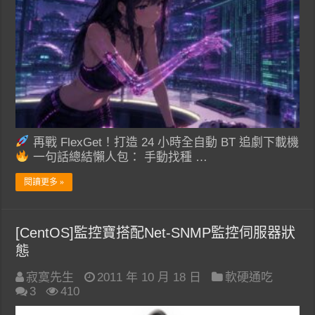
再戰 FlexGet！打造 24 小時全自動 BT 追劇下載機
一句話總結懶人包： 手動找種 …
閱讀更多 »
[CentOS]監控寶搭配Net-SNMP監控伺服器狀
態
寂寞先生
2011 年 10 月 18 日
軟硬通吃
3
410