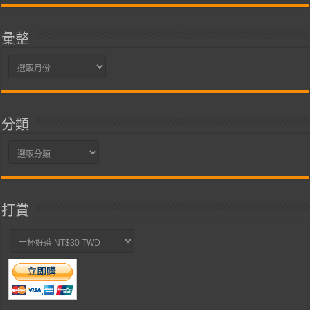
彙整
彙
整
分類
分
類
打賞