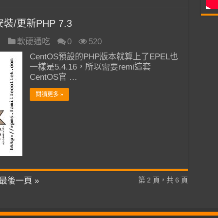
安裝/更新PHP 7.3
日
軟硬通吃
0
520
CentOS預設的PHP版本就算上了EPEL也
一樣是5.4.16，所以需要remi這套
CentOS官 …
閱讀更多 »
最後一頁 »
第 2 頁，共 6 頁