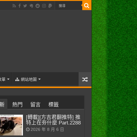
歌單
網站地圖
新
熱門
留言
標籤
[轉載][方吉君翻推特] 推
特上在夯什麼 Part.2288
2026 年 8 月 6 日