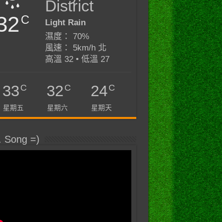
District
32
C
Light Rain
濕度： 70%
風速： 5km/h 北
高溫 32 • 低溫 27
C
C
C
33
32
24
星期五
星期六
星期天
. Song =)