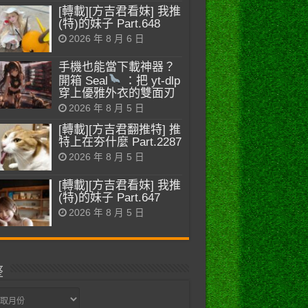
[轉載][方吉君看妹] 我推
(特)的妹子 Part.648
2026 年 8 月 6 日
手機也能當下載神器？
開箱 Seal
：把 yt-dlp
穿上優雅外衣的雙面刃
2026 年 8 月 5 日
[轉載][方吉君翻推特] 推
特上在夯什麼 Part.2287
2026 年 8 月 5 日
[轉載][方吉君看妹] 我推
(特)的妹子 Part.647
2026 年 8 月 5 日
整