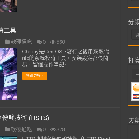
整
分
校時工具
分
類
日
軟硬通吃
0
560
Chrony是CentOS 7發行之後用來取代
ntp的系統校時工具，安裝設定都很簡
打
易，留個操作筆記~ …
閱讀更多 »
全傳輸技術 (HSTS)
天
日
軟硬通吃
0
328