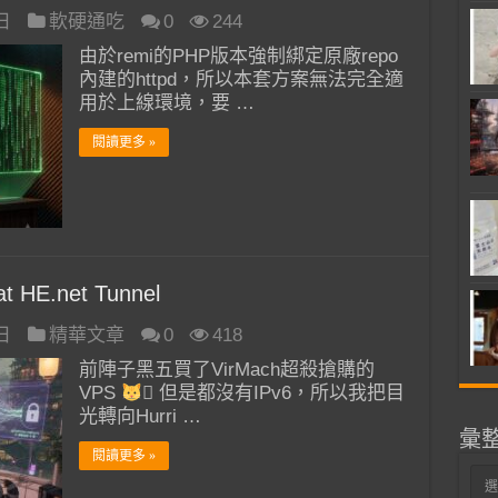
 日
軟硬通吃
0
244
由於remi的PHP版本強制綁定原廠repo
內建的httpd，所以本套方案無法完全適
用於上線環境，要 …
閱讀更多 »
HE.net Tunnel
 日
精華文章
0
418
前陣子黑五買了VirMach超殺搶購的
VPS
‍🏍 但是都沒有IPv6，所以我把目
光轉向Hurri …
彙
閱讀更多 »
彙