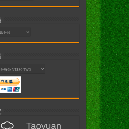
類
賞
氣
Taoyuan