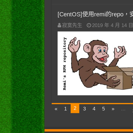
[CentOS]使用remi的repo，
寂寞先生
2019 年 4 月 14 
2
«
1
3
4
5
»
...