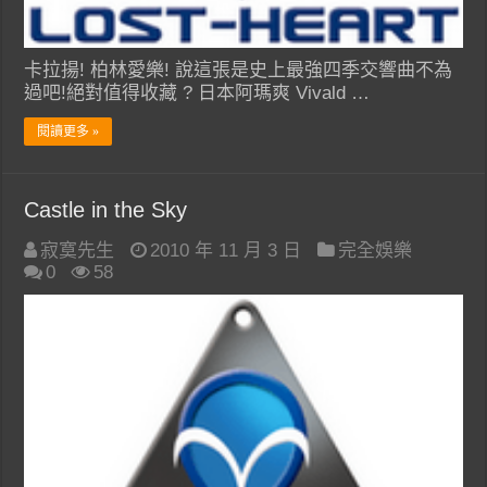
卡拉揚! 柏林愛樂! 說這張是史上最強四季交響曲不為
過吧!絕對值得收藏 ? 日本阿瑪爽 Vivald …
閱讀更多 »
Castle in the Sky
寂寞先生
2010 年 11 月 3 日
完全娛樂
0
58