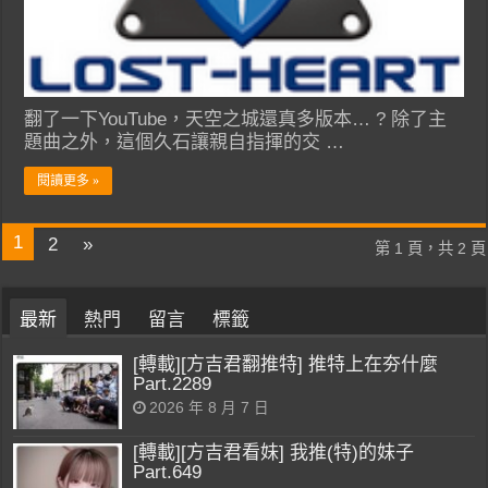
翻了一下YouTube，天空之城還真多版本… ? 除了主
題曲之外，這個久石讓親自指揮的交 …
閱讀更多 »
1
2
»
第 1 頁，共 2 頁
最新
熱門
留言
標籤
[轉載][方吉君翻推特] 推特上在夯什麼
Part.2289
2026 年 8 月 7 日
[轉載][方吉君看妹] 我推(特)的妹子
Part.649