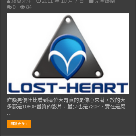
寂寞先生
2011 年 10 月 7 日
完全娛樂
0
84
昨晚晃優吐比看到這位大哥真的是佛心來著，放的大
多都是1080P畫質的影片，最少也是720P，實在是感
…
閱讀更多 »