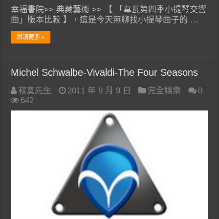
幸福書院>> 典藏藝術 >> 【 「韋瓦第四季小提琴交響
曲」版本比較 】，這是今天無聊找小提琴曲子的 …
閱讀更多 »
Michel Schwalbe-Vivaldi-The Four Seasons
寂寞先生
2011 年 9 月 9 日
完全娛樂
0
642