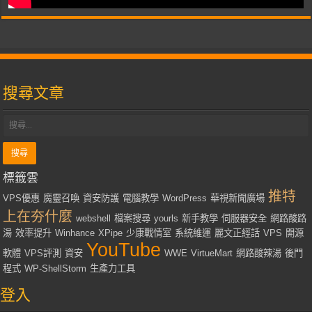
搜尋文章
標籤雲
推特
VPS優惠
魔靈召喚
資安防護
電腦教學
WordPress
華視新聞廣場
上在夯什麼
webshell
檔案搜尋
yourls
新手教學
伺服器安全
網路酸路
湯
效率提升
Winhance
XPipe
少康戰情室
系統維運
麗文正經話
VPS
開源
YouTube
軟體
VPS評測
資安
WWE
VirtueMart
網路酸辣湯
後門
程式
WP-ShellStorm
生產力工具
登入