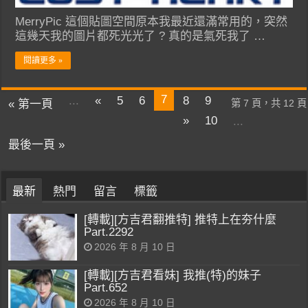
MerryPic 這個貼圖空間原本我最近還滿常用的，突然
這幾天我的圖片都死光光了 ? 真的是氣死我了 …
閱讀更多 »
7
...
«
5
6
8
9
« 第一頁
第 7 頁，共 12 頁
»
10
...
最後一頁 »
最新
熱門
留言
標籤
[轉載][方吉君翻推特] 推特上在夯什麼
Part.2292
2026 年 8 月 10 日
[轉載][方吉君看妹] 我推(特)的妹子
Part.652
2026 年 8 月 10 日