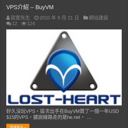
VPS介紹 – BuyVM
寂寞先生
2010 年 9 月 21 日
網站建設
12
124
好久沒玩VPS，這次出手在BuyVM買了一個一年USD
$15的VPS，據說線路走的是he.net， …
閱讀更多 »