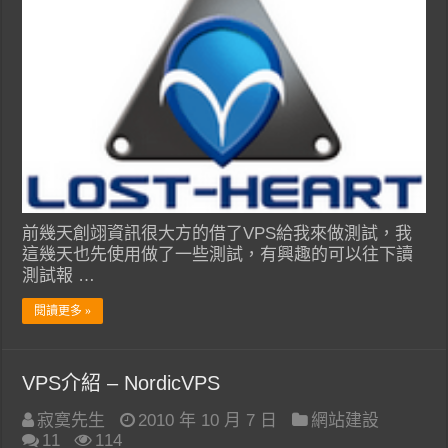
前幾天創翊資訊很大方的借了VPS給我來做測試，我
這幾天也先使用做了一些測試，有興趣的可以往下讀
測試報 …
閱讀更多 »
VPS介紹 – NordicVPS
寂寞先生
2010 年 10 月 7 日
網站建設
11
114