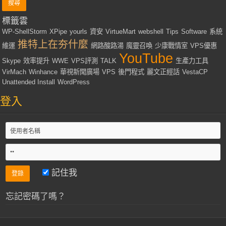
標籤雲
WP-ShellStorm
XPipe
yourls
資安
VirtueMart
webshell
Tips
Software
系統
推特上在夯什麼
維運
網路酸路湯
魔靈召喚
少康戰情室
VPS優惠
YouTube
Skype
效率提升
WWE
VPS評測
TALK
生產力工具
VirMach
Winhance
華視新聞廣場
VPS
後門程式
麗文正經話
VestaCP
Unattended Install
WordPress
登入
記住我
忘記密碼了嗎？