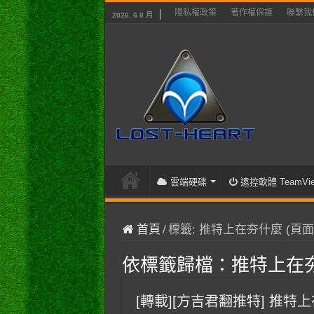
隱私權政策
著作權保護
聯繫我
2026, 6 8 月
雲端硬碟
遠控軟體 TeamVie
首頁
/
標籤:
推特上在夯什麼
(頁面 
依標籤歸檔：
推特上在
[轉載][方吉君翻推特] 推特上在夯