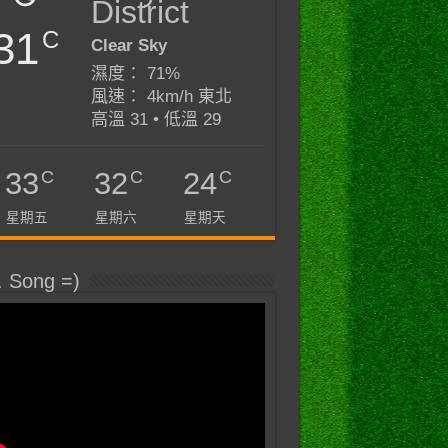
District
31
C
Clear Sky
濕度： 71%
風速： 4km/h 東北
高溫 31 • 低溫 29
C
C
C
33
32
24
星期五
星期六
星期天
. Song =)