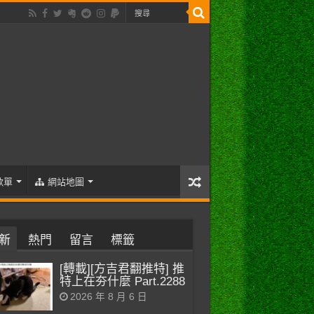
歌單
網站地圖
新
熱門
留言
標籤
[轉載][方吉君翻推特] 推
特上在夯什麼 Part.2288
2026 年 8 月 6 日