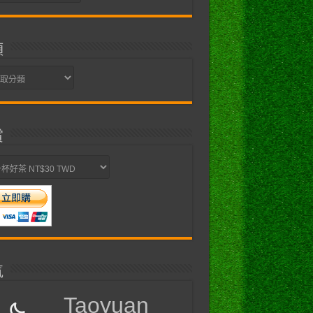
類
賞
氣
Taoyuan