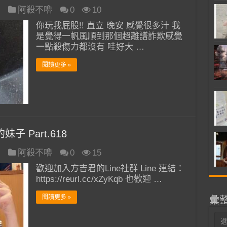
日
阿殺不嚕
0
10
你玩我屁股!! 直立 晚安 感覺很多汁 我
是覺得一帆風順到那個超離譜詐欺感覺
一點殺傷力都沒有 哇好大 …
閱讀更多 »
子 Part.618
日
阿殺不嚕
0
15
歡迎加入方吉君的Line社群 Line 連結：
https://reurl.cc/xZyKqb 也歡迎 …
閱讀更多 »
彙
彙