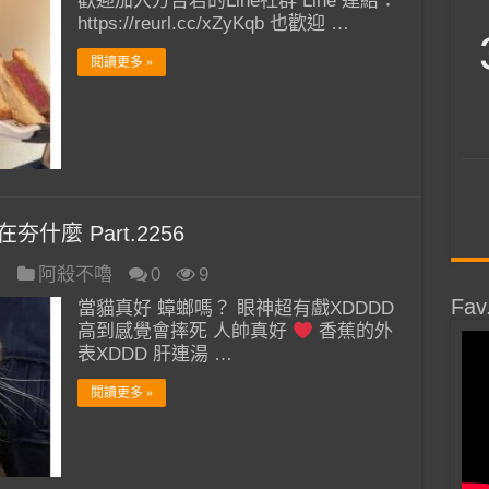
歡迎加入方吉君的Line社群 Line 連結：
https://reurl.cc/xZyKqb 也歡迎 …
閱讀更多 »
什麼 Part.2256
日
阿殺不嚕
0
9
Fav
當貓真好 蟑螂嗎？ 眼神超有戲XDDDD
高到感覺會摔死 人帥真好
香蕉的外
表XDDD 肝連湯 …
閱讀更多 »