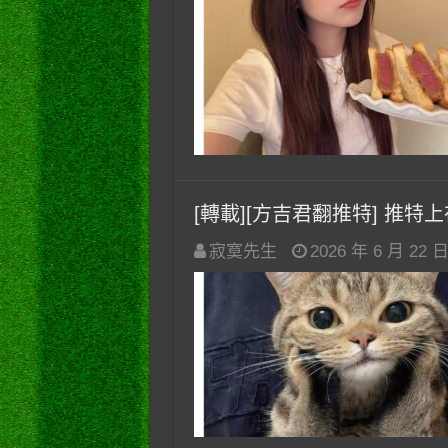
[轉載][方吉君翻推特] 推特上在夯
寂寞先生
2026 年 6 月 22 