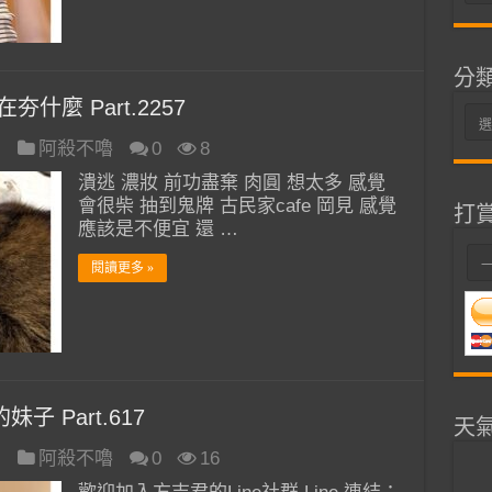
整
分
什麼 Part.2257
分
類
日
阿殺不嚕
0
8
潰逃 濃妝 前功盡棄 肉圓 想太多 感覺
會很柴 抽到鬼牌 古民家cafe 岡見 感覺
打
應該是不便宜 還 …
閱讀更多 »
子 Part.617
天
日
阿殺不嚕
0
16