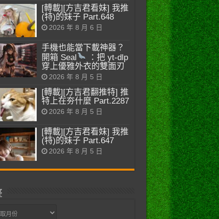
[轉載][方吉君看妹] 我推
(特)的妹子 Part.648
2026 年 8 月 6 日
手機也能當下載神器？
開箱 Seal
：把 yt-dlp
穿上優雅外衣的雙面刃
2026 年 8 月 5 日
[轉載][方吉君翻推特] 推
特上在夯什麼 Part.2287
2026 年 8 月 5 日
[轉載][方吉君看妹] 我推
(特)的妹子 Part.647
2026 年 8 月 5 日
整