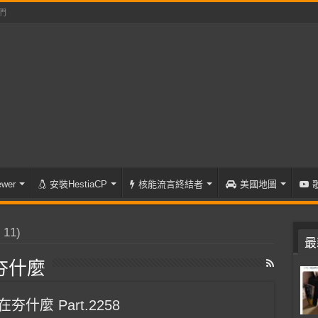
們
wer
安裝HestiaCP
核能流言終結者
美國地圖
11)
最
夯什麼
什麼 Part.2258