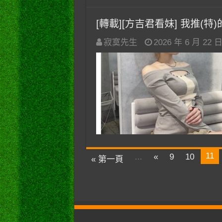
[轉載][方吉君看妹] 我推(特)的妹
寂寞先生
2026 年 6 月 22 
11
...
«
9
10
« 第一頁