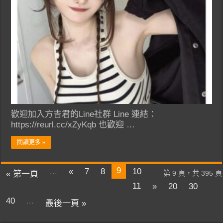
歡迎加入方吉君的Line社群 Line 連結：
https://reurl.cc/xZyKqb 也歡迎 …
閱讀更多 »
9
...
«
7
8
10
« 第一頁
第 9 頁，共 395 頁
11
»
20
30
40
...
最後一頁 »