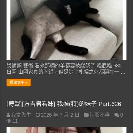
脫褲懶 藝術 看來那欄的羊都要被獻祭了 喵屁喵 580
日圓 山岡家真的不錯，但是除了札幌之外都開在一 …
閱讀更多 »
[轉載][方吉君看妹] 我推(特)的妹子 Part.626
寂寞先生
2026 年 7 月 2 日
阿殺不嚕
0
11