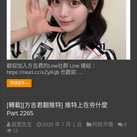
歡迎加入方吉君的Line社群 Line 連結：
https://reurl.cc/xZyKqb 也歡迎 …
閱讀更多 »
[轉載][方吉君翻推特] 推特上在夯什麼
Part.2265
寂寞先生
2026 年 7 月 1 日
阿殺不嚕
0
11