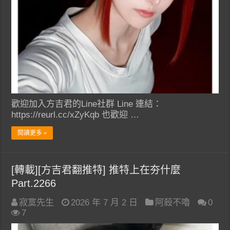
歡迎加入方吉君的Line社群 Line 連結：
https://reurl.cc/xZyKqb 也歡迎 …
閱讀更多 »
[轉載][方吉君翻推特] 推特上在夯什麼
Part.2266
寂寞先生
2026 年 7 月 2 日
阿殺不嚕
0
7