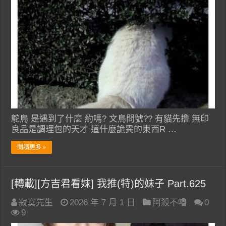
鴕鳥 是遇到了什麼 約嗎? 文鳥問號?? 有貓先撸 無印
良品是調理包的天才 這什麼詭異的東西R …
閱讀更多 »
[轉載][方吉君看妹] 我推(特)的妹子 Part.625
寂寞先生
2026 年 7 月 1 日
阿殺不嚕
0
9