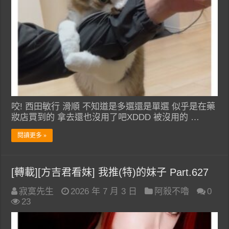
咬! 西田敏行 滑順 不知道是多選還是單選 似乎是在藥
妝店買到的 拿去還也沒用了吧XDDD 被沒用的 …
閱讀更多 »
[轉載][方吉君看妹] 我推(特)的妹子 Part.627
寂寞先生
2026 年 7 月 3 日
阿殺不嚕
0
23