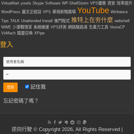
VirtueMart
yourls
Skype
Software
WP-ShellStorm
VPS優惠
資安
效率提升
YouTube
WordPress
麗文正經話
VPS
華視新聞廣場
Winhance
推特上在夯什麼
Tips
TALK
Unattended Install
後門程式
webshell
WWE
少康戰情室
系統維運
VPS評測
網路酸路湯
生產力工具
VestaCP
VirMach
魔靈召喚
XPipe
登入
記住我
忘記密碼了嗎？
逆向行駛 © Copyright 2026, All Rights Reserved |