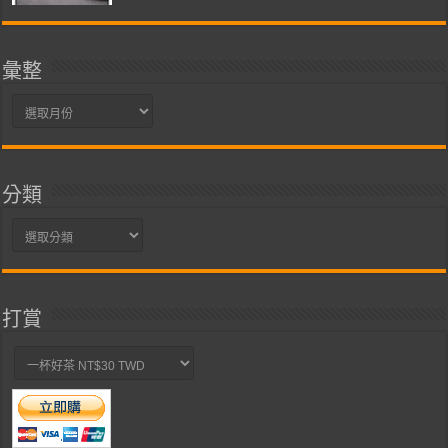
彙整
彙
整
分類
分
類
打賞