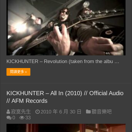
KICKHUNTER – Revolution (taken from the albu …
閱讀更多 »
KICKHUNTER – All In (2010) // Official Audio
// AFM Records
寂寞先生
2010 年 6 月 30 日
聽音樂吧
0
33