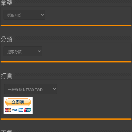
彙整
彙
整
分類
分
類
打賞