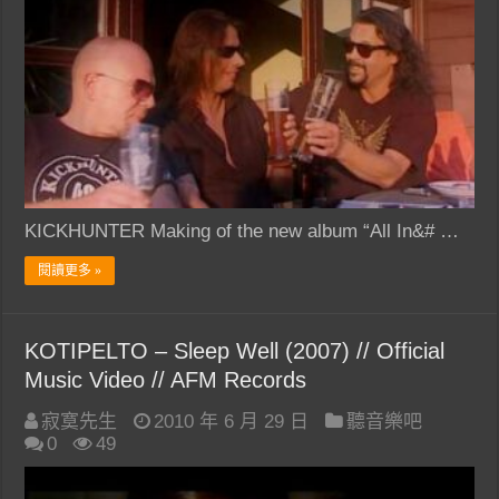
KICKHUNTER Making of the new album “All In&# …
閱讀更多 »
KOTIPELTO – Sleep Well (2007) // Official
Music Video // AFM Records
寂寞先生
2010 年 6 月 29 日
聽音樂吧
0
49