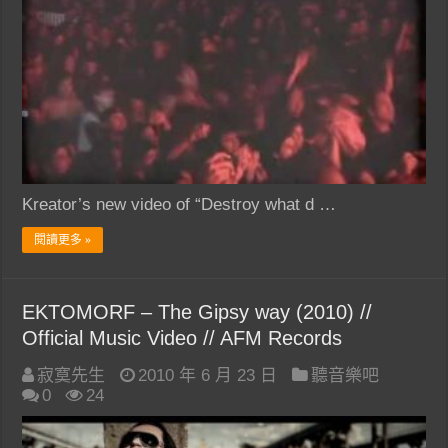
Kreator’s new video of “Destroy what d …
閱讀更多 »
EKTOMORF – The Gipsy way (2010) //
Official Music Video // AFM Records
寂寞先生
2010 年 6 月 23 日
聽音樂吧
0
24