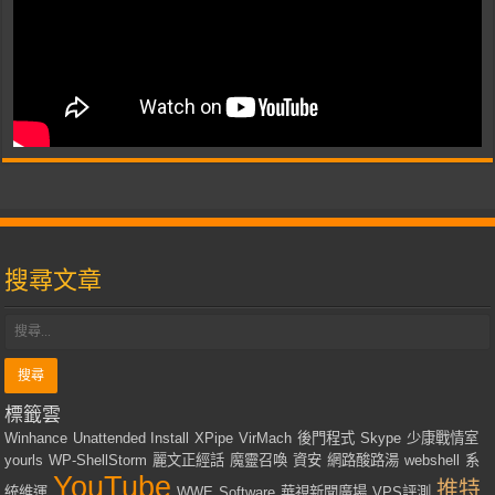
搜尋文章
標籤雲
Winhance
Unattended Install
XPipe
VirMach
後門程式
Skype
少康戰情室
yourls
WP-ShellStorm
麗文正經話
魔靈召喚
資安
網路酸路湯
webshell
系
YouTube
推特
統維運
WWE
Software
華視新聞廣場
VPS評測