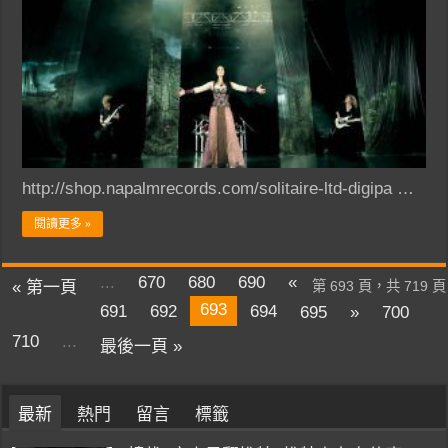
http://shop.napalmrecords.com/solitaire-ltd-digipa …
閱讀更多 »
...
670
680
690
«
« 第一頁
第 693 頁，共 719 頁
693
691
692
694
695
»
700
710
...
最後一頁 »
最新
熱門
留言
標籤