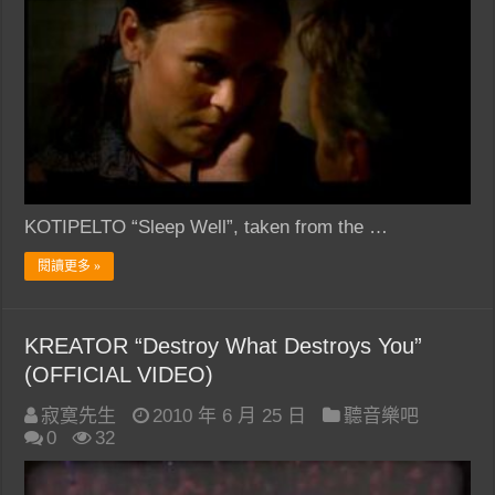
KOTIPELTO “Sleep Well”, taken from the …
閱讀更多 »
KREATOR “Destroy What Destroys You”
(OFFICIAL VIDEO)
寂寞先生
2010 年 6 月 25 日
聽音樂吧
0
32