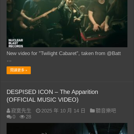
New video for ”Twilight Cabaret”, taken from @Batt
…
閱讀更多 »
DESPISED ICON – The Apparition
(OFFICIAL MUSIC VIDEO)
寂寞先生
2025 年 10 月 14 日
聽音樂吧
0
28