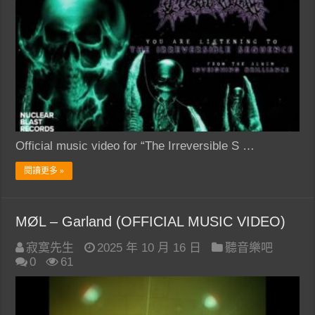
Official music video for “The Irreversible S …
閱讀更多 »
MØL – Garland (OFFICIAL MUSIC VIDEO)
寂寞先生
2025 年 10 月 16 日
聽音樂吧
0
61