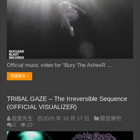
Official music video for “Bury The AshesR …
閱讀更多 »
TRIBAL GAZE – The Irreversible Sequence
(OFFICIAL VISUALIZER)
寂寞先生
2025 年 10 月 17 日
聽音樂吧
0
23