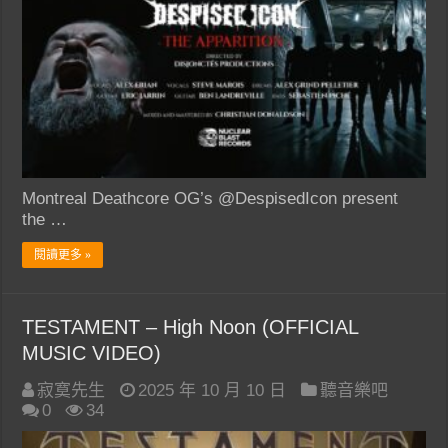
Montreal Deathcore OG’s @DespisedIcon present
the …
閱讀更多 »
TESTAMENT – High Noon (OFFICIAL
MUSIC VIDEO)
寂寞先生
2025 年 10 月 10 日
聽音樂吧
0
34