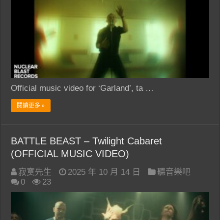
Official music video for ‘Garland’, ta …
閱讀更多 »
BATTLE BEAST – Twilight Cabaret
(OFFICIAL MUSIC VIDEO)
寂寞先生
2025 年 10 月 14 日
聽音樂吧
0
23