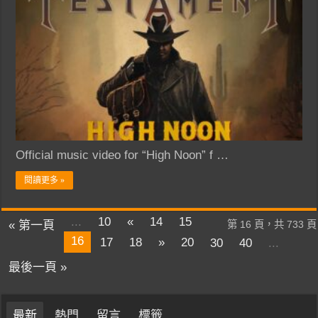
Official music video for “High Noon” f …
閱讀更多 »
...
10
«
14
15
« 第一頁
第 16 頁，共 733 頁
16
17
18
»
20
30
40
...
最後一頁 »
最新
熱門
留言
標籤