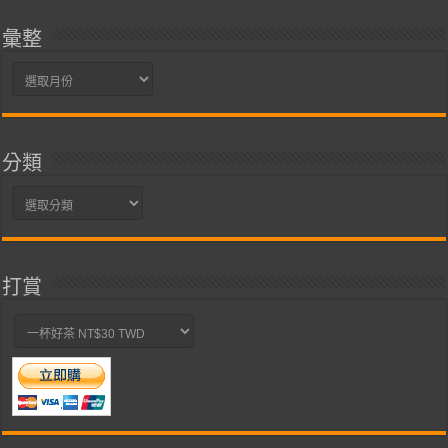
彙整
彙
整
分類
分
類
打賞