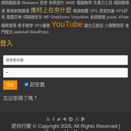
網路酸路湯
Winhance
資安
效率提升
WWE
電腦教學
生產力工具
網路酸辣
推特上在夯什麼
湯
華視新聞廣場
開源軟體
VPS
資安防護
VPS評
測
魔靈召喚
伺服器安全
WP-ShellStorm
VirtueMart
系統維運
yourls
XPipe
YouTube
檔案搜尋
新手教學
VPS優惠
麗文正經話
少康戰情室
後
門程式
webshell
WordPress
登入
記住我
忘記密碼了嗎？
逆向行駛 © Copyright 2026, All Rights Reserved |