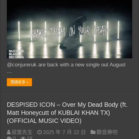
@conjureruk are back with a new single out August
…
閱讀更多 »
DESPISED ICON – Over My Dead Body (ft.
Matt Honeycutt of KUBLAI KHAN TX)
(OFFICIAL MUSIC VIDEO)
寂寞先生
2025 年 7 月 22 日
聽音樂吧
0
18