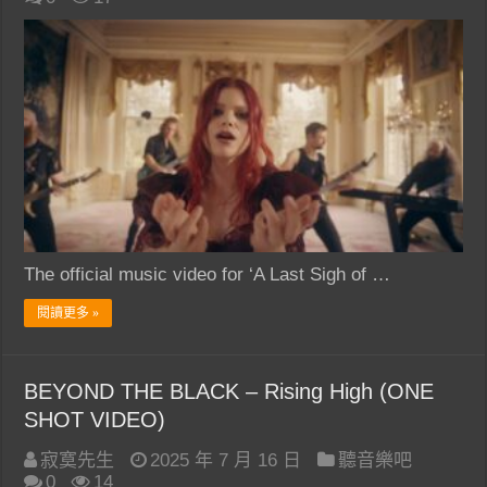
The official music video for ‘A Last Sigh of …
閱讀更多 »
BEYOND THE BLACK – Rising High (ONE
SHOT VIDEO)
寂寞先生
2025 年 7 月 16 日
聽音樂吧
0
14