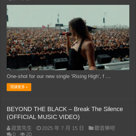
One-shot for our new single ‘Rising High’, f …
閱讀更多 »
BEYOND THE BLACK – Break The Silence
(OFFICIAL MUSIC VIDEO)
寂寞先生
2025 年 7 月 15 日
聽音樂吧
0
20