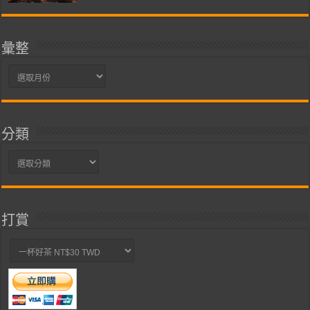
彙整
彙
整
分類
分
類
打賞