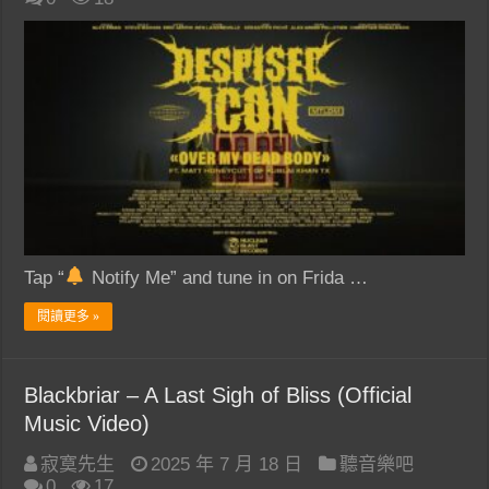
Tap “
Notify Me” and tune in on Frida …
閱讀更多 »
Blackbriar – A Last Sigh of Bliss (Official
Music Video)
寂寞先生
2025 年 7 月 18 日
聽音樂吧
0
17