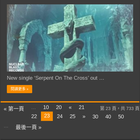
New single ‘Serpent On The Cross’ out …
閱讀更多 »
...
10
20
«
21
« 第一頁
第 23 頁，共 733 頁
23
22
24
25
»
30
40
50
...
最後一頁 »