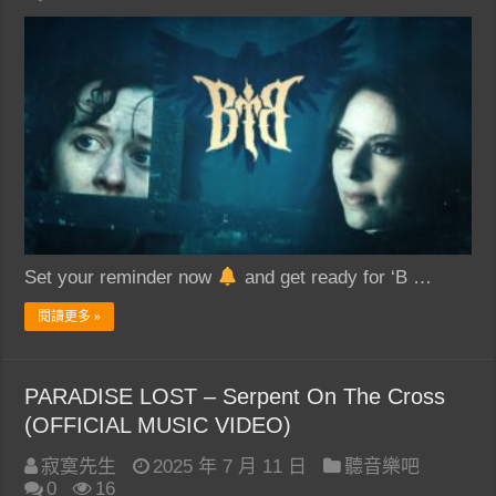
Set your reminder now
and get ready for ‘B …
閱讀更多 »
PARADISE LOST – Serpent On The Cross
(OFFICIAL MUSIC VIDEO)
寂寞先生
2025 年 7 月 11 日
聽音樂吧
0
16