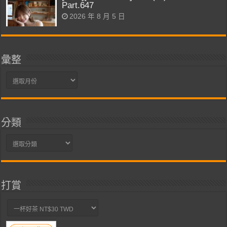
Part.647
2026 年 8 月 5 日
彙整
彙
整
分類
分
類
打賞