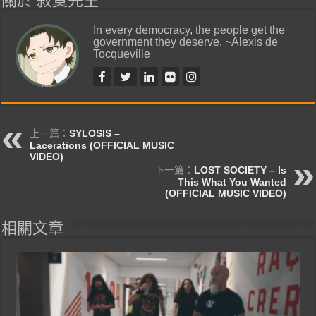
關於 寂寞先生
In every democracy, the people get the
government they deserve. ~Alexis de
Tocqueville
上一篇：
SYLOSIS –
Lacerations (OFFICIAL MUSIC
VIDEO)
下一篇：
LOST SOCIETY – Is
This What You Wanted
(OFFICIAL MUSIC VIDEO)
相關文章