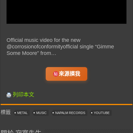
Official music video for the new
@corrosionofconformityofficial single “Gimme
Some Moore” from…
來源摸我
列印本文
標籤
METAL
MUSIC
NAPALM RECORDS
YOUTUBE