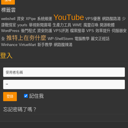
標籤雲
YouTube
webshell
資安
XPipe
系統維運
VPS優惠
網路酸路湯
少
康戰情室
yourls
華視新聞廣場
生產力工具
WWE
魔靈召喚
開源軟體
WordPress
後門程式
資安防護
VPS評測
檔案搜尋
VPS
效率提升
伺服器安
推特上在夯什麼
全
WP-ShellStorm
電腦教學
麗文正經話
Winhance
VirtueMart
新手教學
網路酸辣湯
登入
記住我
忘記密碼了嗎？