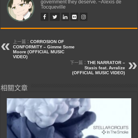
government they deserve. ~Alexis de
Tocqueville
上一篇：
CORROSION OF
CONFORMITY – Gimme Some
Moore (OFFICIAL MUSIC
VIDEO)
下一篇：
THE NARRATOR –
Stasis feat. Avralize
(OFFICIAL MUSIC VIDEO)
相關文章