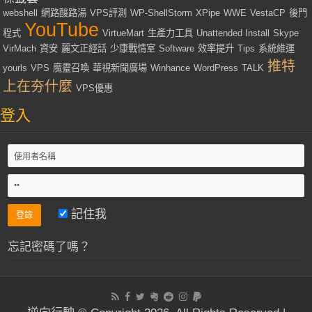
webshell
網路酸路湯
VPS評測
WP-ShellStorm
XPipe
WWE
VestaCP
後門
YouTube
程式
VirtueMart
生產力工具
Unattended Install
Skype
VirMach
資安
麗文正經話
少康戰情室
Software
效率提升
Tips
系統維運
推特
yourls
VPS
魔靈召喚
華視新聞廣場
Winhance
WordPress
TALK
上在夯什麼
VPS優惠
登入
記住我
忘記密碼了嗎？