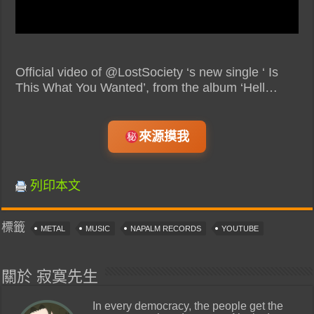
Official video of @LostSociety ‘s new single ‘ Is
This What You Wanted’, from the album ‘Hell…
來源摸我
列印本文
標籤
METAL
MUSIC
NAPALM RECORDS
YOUTUBE
關於 寂寞先生
In every democracy, the people get the