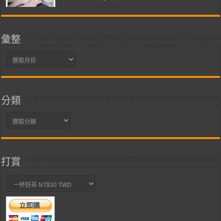
彙整
彙
整
分類
分
類
打賞