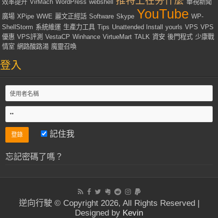
推特上在夯什麼
效率提升
VirMach
WordPress
webshell
華視新聞
YouTube
廣場
XPipe
WWE
麗文正經話
Software
Skype
WP-
ShellStorm
系統維運
生產力工具
Tips
Unattended Install
yourls
VPS
VPS
優惠
VPS評測
VestaCP
Winhance
VirtueMart
TALK
資安
後門程式
少康戰
情室
網路酸路湯
魔靈召喚
登入
記住我
忘記密碼了嗎？
逆向行駛 © Copyright 2026, All Rights Reserved |
Designed by
Kevin