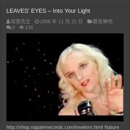
LEAVES' EYES – Into Your Light
寂寞先生
2006 年 11 月 21 日
聽音樂吧
0
134
http://shop.napalmrecords.com/lovelorn.html Nature