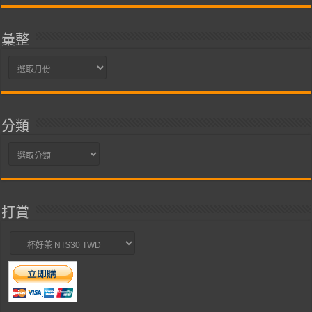
彙整
彙
整
分類
分
類
打賞