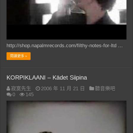
http://shop.napalmrecords.com/filthy-notes-for-ltd …
閱讀更多 »
KORPIKLAANI – Kädet Siipina
寂寞先生
2006 年 11 月 21 日
聽音樂吧
0
145