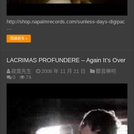
http://shop.napalmrecords.com/sunless-days-digipac
…
閱讀更多 »
LACRIMAS PROFUNDERE – Again It's Over
寂寞先生
2006 年 11 月 21 日
聽音樂吧
0
74