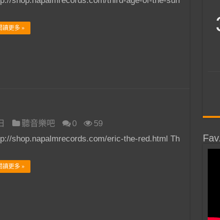
tp://shop.napalmrecords.com/third-age-of-the-sun
閱讀更多 »
 日
聽音樂吧
0
59
Fav
tp://shop.napalmrecords.com/eric-the-red.html Th
閱讀更多 »