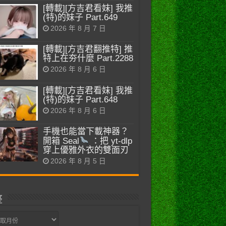
[轉載][方吉君看妹] 我推
(特)的妹子 Part.649
2026 年 8 月 7 日
[轉載][方吉君翻推特] 推
特上在夯什麼 Part.2288
2026 年 8 月 6 日
[轉載][方吉君看妹] 我推
(特)的妹子 Part.648
2026 年 8 月 6 日
手機也能當下載神器？
開箱 Seal
：把 yt-dlp
穿上優雅外衣的雙面刃
2026 年 8 月 5 日
整