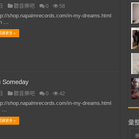
 日
聽音樂吧
0
58
tp://shop.napalmrecords.com/in-my-dreams.html
h …
閱讀更多 »
u Someday
 日
聽音樂吧
0
42
tp://shop.napalmrecords.com/in-my-dreams.html
h …
閱讀更多 »
彙
彙