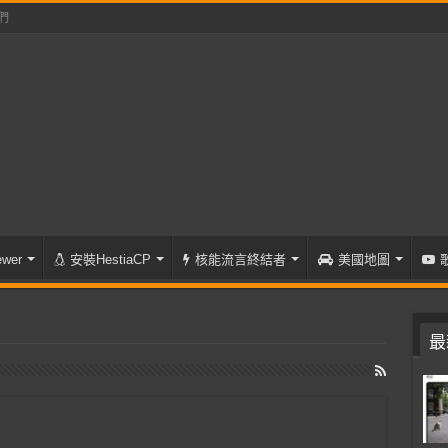
們
wer
安裝HestiaCP
核能流言終結者
美國地圖
最