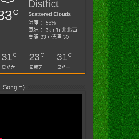
District
33
C
Scattered Clouds
濕度： 56%
風速： 3km/h 北北西
高溫 33 • 低溫 30
C
C
C
31
23
31
星期六
星期天
星期一
. Song =)