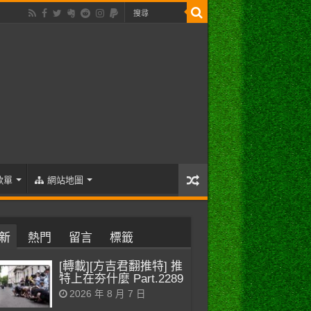
歌單
網站地圖
新
熱門
留言
標籤
[轉載][方吉君翻推特] 推
特上在夯什麼 Part.2289
2026 年 8 月 7 日