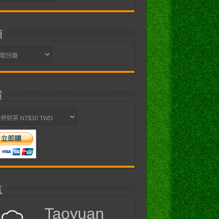
類
賞
氣
Taoyuan