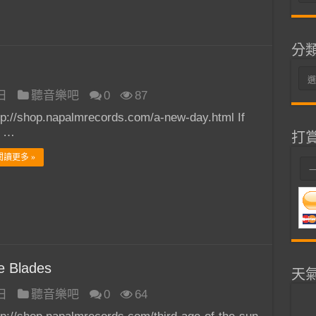
整
分
分
類
 日
聽音樂吧
0
87
tp://shop.napalmrecords.com/a-new-day.html If
o …
打
閱讀更多 »
e Blades
天
 日
聽音樂吧
0
64