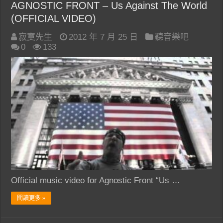
AGNOSTIC FRONT – Us Against The World
(OFFICIAL VIDEO)
寂寞先生
2012 年 7 月 25 日
聽音樂吧
0
133
Official music video for Agnostic Front “Us …
閱讀更多 »