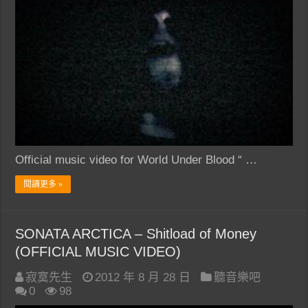
Official music video for World Under Blood “ …
閱讀更多 »
SONATA ARCTICA – Shitload of Money
(OFFICIAL MUSIC VIDEO)
寂寞先生
2012 年 8 月 28 日
聽音樂吧
0
98