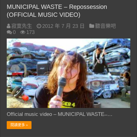
MUNICIPAL WASTE – Repossession
(OFFICIAL MUSIC VIDEO)
寂寞先生
2012 年 7 月 23 日
聽音樂吧
0
173
Official music video – MUNICIPAL WASTE ̶ …
閱讀更多 »