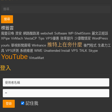
標籤雲
魔靈召喚
資安
網路酸路湯
webshell
Software
WP-ShellStorm
麗文正經話
XPipe
VirMach
VestaCP
Tips
VPS優惠
效率提升
少康戰情室
WordPress
推特上在夯什麼
yourls
華視新聞廣場
Winhance
後門程式
生產力工
具
VPS評測
系統維運
WWE
Unattended Install
VPS
TALK
Skype
YouTube
VirtueMart
登入
記住我