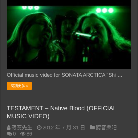
Official music video for SONATA ARCTICA “Shi …
閱讀更多 »
TESTAMENT – Native Blood (OFFICIAL
MUSIC VIDEO)
寂寞先生
2012 年 7 月 31 日
聽音樂吧
0
86