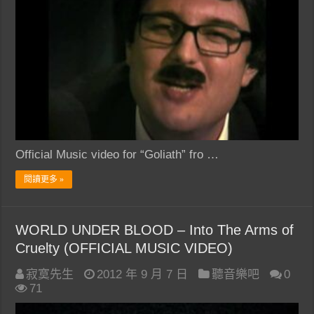
Official Music video for “Goliath” fro …
閱讀更多 »
WORLD UNDER BLOOD – Into The Arms of
Cruelty (OFFICIAL MUSIC VIDEO)
寂寞先生
2012 年 9 月 7 日
聽音樂吧
0
71