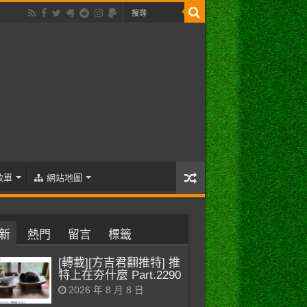
歌單
網站地圖
新
熱門
留言
標籤
[轉載][方吉君翻推特] 推
特上在夯什麼 Part.2290
2026 年 8 月 8 日