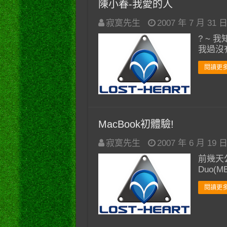
陳小春-我愛的人
寂寞先生
2007 年 7 月 31 
? ~
我過沒
閱讀更多
MacBook初體驗!
寂寞先生
2007 年 6 月 19 
前幾天公
Duo(M
閱讀更多