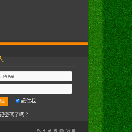
入
記住我
記密碼了嗎？