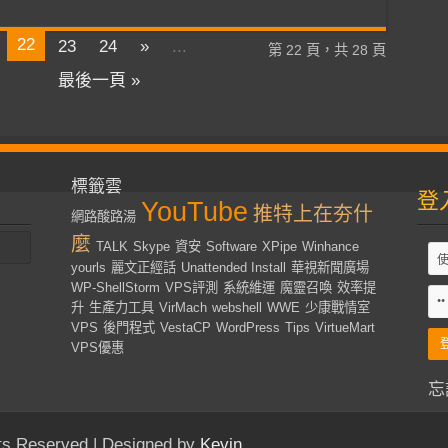
22
23
24
»
...
第 22 頁，共 28 頁
最後一頁 »
標籤雲
登
YouTube
推特上在夯什
網路酸路湯
麼
TALK
Skype
資安
Software
XPipe
Winhance
yourls
麗文正經話
Unattended Install
華視新聞廣場
WP-ShellStorm
VPS評測
系統維運
魔靈召喚
效率提
升
生產力工具
VirMach
webshell
WWE
少康戰情室
VPS
後門程式
VestaCP
WordPress
Tips
VirtueMart
VPS優惠
忘
s Reserved | Designed by
Kevin