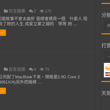
日
完全娛樂
2
170
分
 我知道故事不會太曲折 我總會遇見一個 什麼人 陪
有了她的人生 成家立業之類的 等等 她 …
分
類
 »
打
日
自言自語
4
75
司配了MacBook下來，規格是2.0G Core 2
B061X/A)另外把兩條 …
 »
天