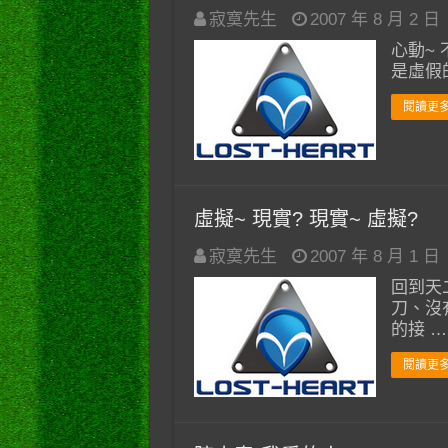
寂寞先生
2007 年 8 月 2 日
心動~
是虛假
閱讀更多
虛擬~ 現實? 現實~ 虛擬?
寂寞先生
2007 年 8 月 1 日
回到天
刀、沒
的接 …
閱讀更多