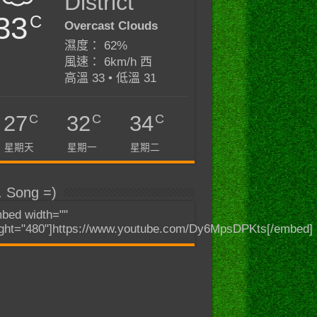
District
33
C
Overcast Clouds
濕度： 62%
風速： 6km/h 西
高溫 33 • 低溫 31
C
C
C
27
32
34
星期天
星期一
星期二
. Song =)
bed width=""
ght="480"]https://www.youtube.com/Dy6MpsDPKts[/embed]