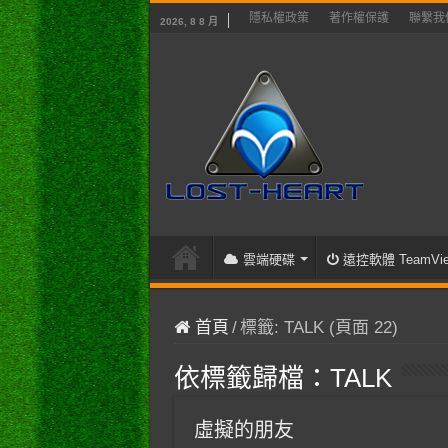
隱私權政策
著作權保護
聯繫我
2026, 8 8 月
雲端硬碟
遠控軟體 TeamVie
首頁
/
標籤:
TALK
(頁面 22)
依標籤歸檔：
TALK
虛擬的朋友