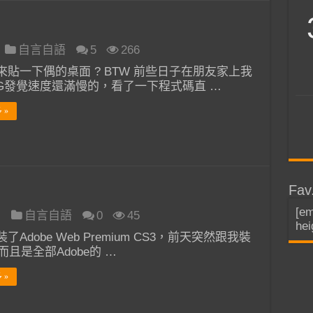
自言自語
5
266
來貼一下偶的桌面 ? BTW 前些日子在朋友家上我
OG發覺速度還滿慢的，看了一下程式碼直 …
 »
Fav
[em
日
自言自語
0
45
hei
了Adobe Web Premium CS3，前天突然跟我裝
 而且是全部Adobe的 …
 »