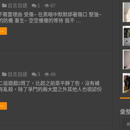
自言自語
1
87
 不需要理由 受傷~ 在黑暗中默默舔著傷口 堅強~
的防備 重生~ 空空傻傻的等待 我不 …
 »
自言自語
3
49
二這遊戲2周了，比起之前是平靜了些，沒有補
有亂殺，除了爭鬥的兩大盟之外其他人也很認份
 »
彙
彙
整