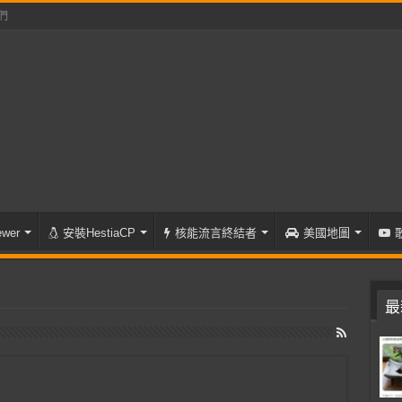
們
wer
安裝HestiaCP
核能流言終結者
美國地圖
最