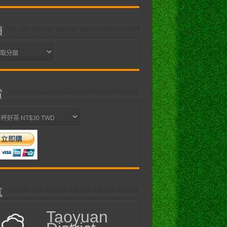
類
賞
氣
Taoyuan