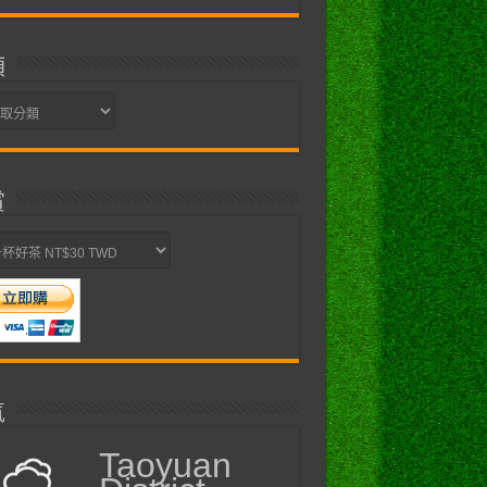
類
賞
氣
Taoyuan