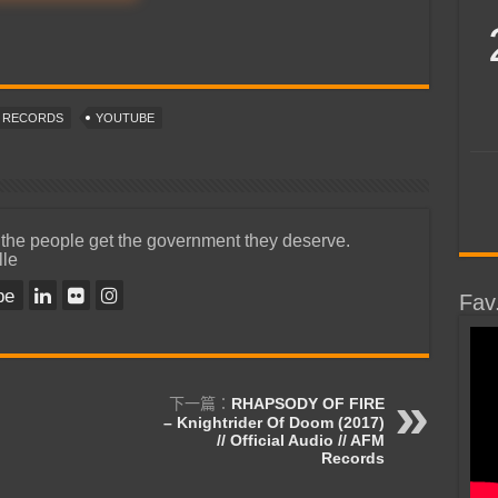
T RECORDS
YOUTUBE
 the people get the government they deserve.
lle
be
Fav
下一篇：
RHAPSODY OF FIRE
– Knightrider Of Doom (2017)
// Official Audio // AFM
Records