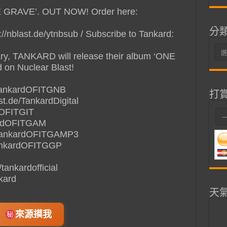
 GRAVE’. OUT NOW! Order here:
分
://nblast.de/ytnbsub / Subscribe to Tankard:
分
sary, TANKARD will release their album ‘ONE
類
on Nuclear Blast!
e/TankardOFITGNB
打
ast.de/TankardDigital
rdOFITGIT
kardOFITGAM
/TankardOFITGAMP3
/TankardOFITGGP
tankardofficial
kard
天
來源摸我