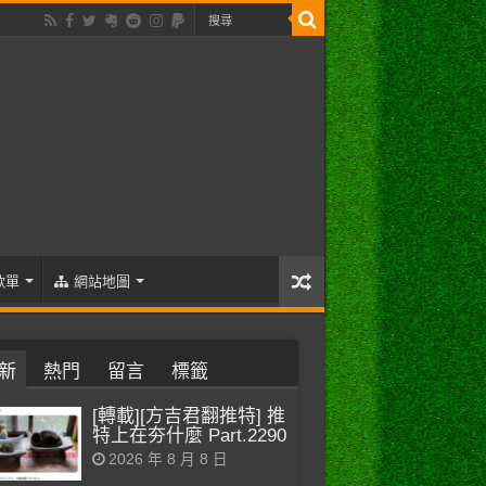
歌單
網站地圖
新
熱門
留言
標籤
[轉載][方吉君翻推特] 推
特上在夯什麼 Part.2290
2026 年 8 月 8 日