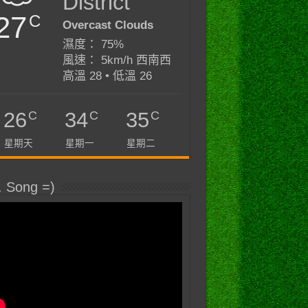
District
27
C
Overcast Clouds
濕度： 75%
風速： 5km/h 西南西
高溫 28 • 低溫 26
C
C
C
26
34
35
星期天
星期一
星期二
. Song =)