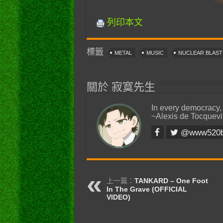
列印本文
標籤
METAL
MUSIC
NUCLEAR BLAS
關於 寂寞先生
In every democracy,
~Alexis de Tocquevi
@www520
上一篇：
TANKARD – One Foot
In The Grave (OFFICIAL
VIDEO)