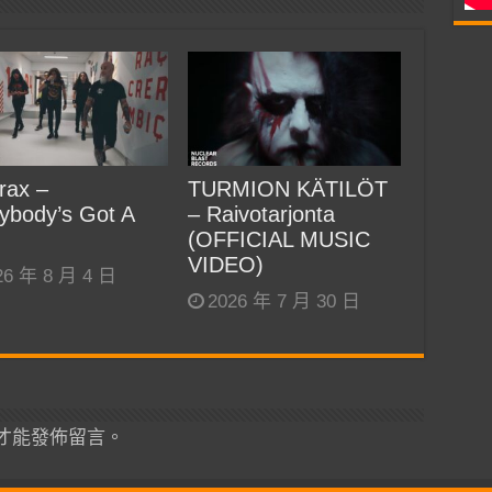
rax –
TURMION KÄTILÖT
ybody’s Got A
– Raivotarjonta
(OFFICIAL MUSIC
VIDEO)
26 年 8 月 4 日
2026 年 7 月 30 日
才能發佈留言。