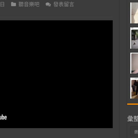
 日
聽音樂吧
發表留言
彙
彙
整