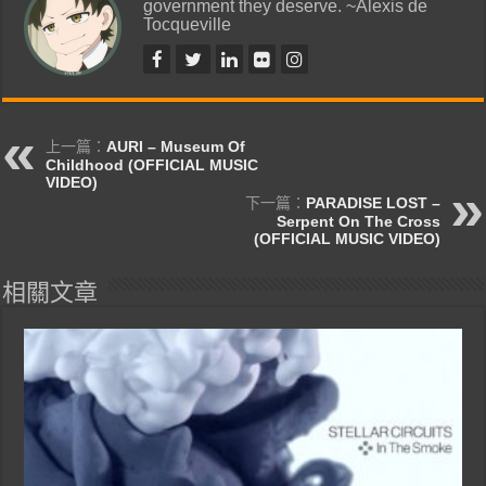
government they deserve. ~Alexis de
Tocqueville
上一篇：
AURI – Museum Of
Childhood (OFFICIAL MUSIC
VIDEO)
下一篇：
PARADISE LOST –
Serpent On The Cross
(OFFICIAL MUSIC VIDEO)
相關文章