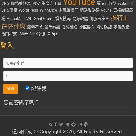
YouTube
VPS
網路酸辣湯
資安
生產力工具
麗文正經話
webshell
VPS優惠
WordPress
Winhance
少康戰情室
網路酸路湯
yourls
華視新聞廣
推特上
場
VirtueMart
WP-ShellStorm
檔案搜尋
開源軟體
伺服器安全
在夯什麼
魔靈召喚
新手教學
系統維運
效率提升
資安防護
電腦教學
後門程式
WWE
VPS評測
XPipe
登入
記住我
忘記密碼了嗎？
逆向行駛 © Copyright 2026, All Rights Reserved |