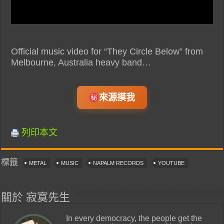
Official music video for “They Circle Below” from
Melbourne, Australia heavy band…
來源摸我
列印本文
標籤
METAL
MUSIC
NAPALM RECORDS
YOUTUBE
關於 寂寞先生
In every democracy, the people get the