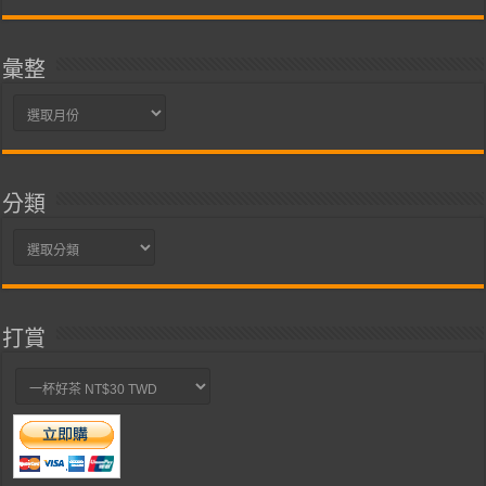
彙整
彙
整
分類
分
類
打賞