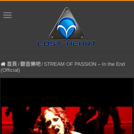
首頁
/
聽音樂吧
/
STREAM OF PASSION – In the End
(Official)