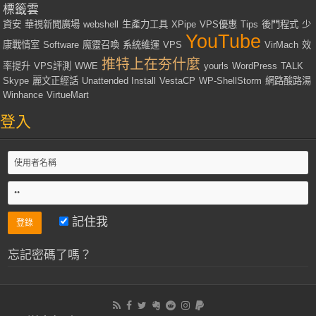
標籤雲
資安
華視新聞廣場
webshell
生產力工具
XPipe
VPS優惠
Tips
後門程式
少
YouTube
康戰情室
Software
魔靈召喚
系統維運
VPS
VirMach
效
推特上在夯什麼
率提升
VPS評測
WWE
yourls
WordPress
TALK
Skype
麗文正經話
Unattended Install
VestaCP
WP-ShellStorm
網路酸路湯
Winhance
VirtueMart
登入
記住我
忘記密碼了嗎？