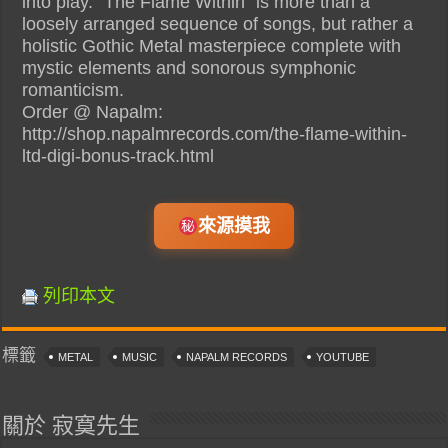
into play. “The Flame Within” is more than a
loosely arranged sequence of songs, but rather a
holistic Gothic Metal masterpiece complete with
mystic elements and sonorous symphonic
romanticism.
Order @ Napalm:
http://shop.napalmrecords.com/the-flame-within-
ltd-digi-bonus-track.html
來源摸我
列印本文
標籤
METAL
MUSIC
NAPALM RECORDS
YOUTUBE
關於 寂寞先生