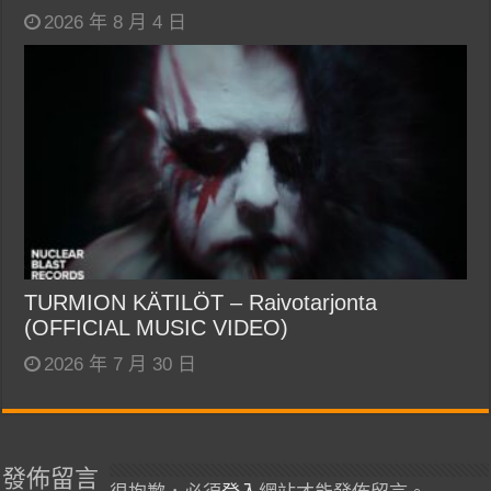
2026 年 8 月 4 日
TURMION KÄTILÖT – Raivotarjonta
(OFFICIAL MUSIC VIDEO)
2026 年 7 月 30 日
發佈留言