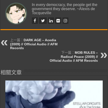
In every democracy, the people get the
government they deserve. ~Alexis de
Tocqueville
上一篇：
DARK AGE – Acedia
(2009) // Official Audio // AFM
Records
下一篇：
MOB RULES –
Radical Peace (2009) //
Official Audio // AFM Records
相關文章