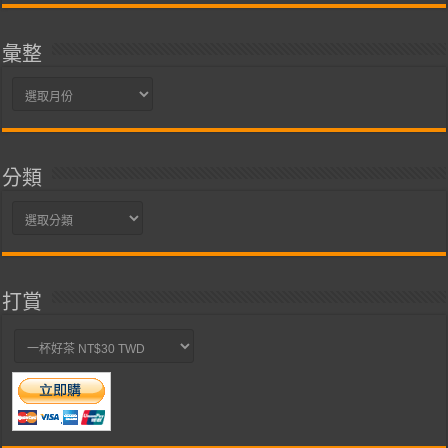
彙整
彙
整
分類
分
類
打賞