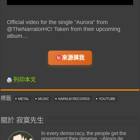
Official video for the single “Aurora” from
@TheNarratorHC! Taken from their upcoming
album…
來源摸我
列印本文
標籤
METAL
MUSIC
NAPALM RECORDS
YOUTUBE
關於 寂寞先生
In every democracy, the people get the
government they deserve. ~Alexis de