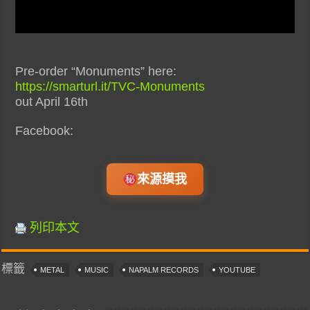
Pre-order “Monuments” here:
https://smarturl.it/TVC-Monuments
out April 16th
Facebook:
來源摸我
列印本文
標籤
METAL
MUSIC
NAPALM RECORDS
YOUTUBE