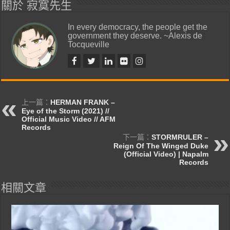
關於 寂寞先生
In every democracy, the people get the
government they deserve. ~Alexis de
Tocqueville
上一篇：
HERMAN FRANK –
Eye of the Storm (2021) //
Official Music Video // AFM
Records
下一篇：
STORMRULER –
Reign Of The Winged Duke
(Official Video) | Napalm
Records
相關文章