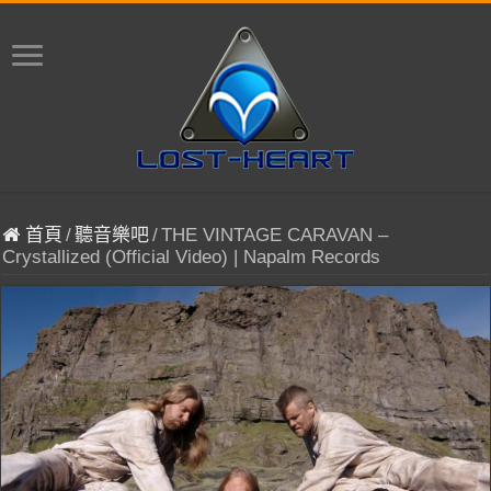
首頁
/
聽音樂吧
/
THE VINTAGE CARAVAN –
Crystallized (Official Video) | Napalm Records