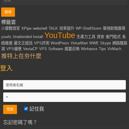
標籤雲
少康戰情室
XPipe
webshell
TALK
效率提升
WP-ShellStorm
華視新聞廣場
YouTube
yourls
Unattended Install
生產力工具
資安
後門程式
系
統維運
麗文正經話
VPS評測
WordPress
VirtueMart
WWE
Skype
網路酸路
湯
VPS優惠
VestaCP
VPS
Software
魔靈召喚
Winhance
Tips
VirMach
推特上在夯什麼
登入
記住我
忘記密碼了嗎？