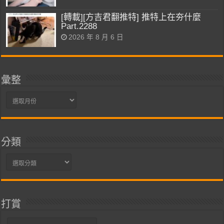
[轉載][方吉君翻推特] 推特上在夯什麼
Part.2288
2026 年 8 月 6 日
彙整
彙
整
分類
分
類
打賞