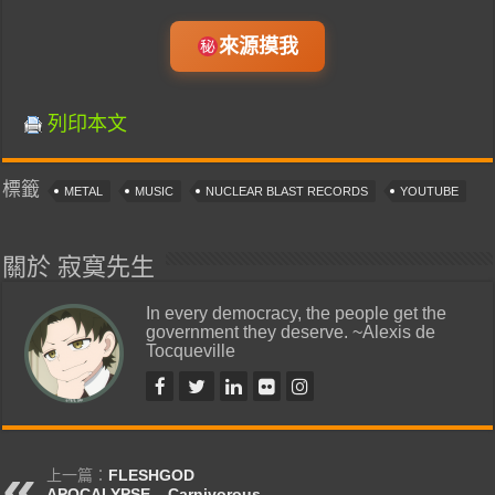
來源摸我
列印本文
標籤
METAL
MUSIC
NUCLEAR BLAST RECORDS
YOUTUBE
關於 寂寞先生
In every democracy, the people get the
government they deserve. ~Alexis de
Tocqueville
上一篇：
FLESHGOD
APOCALYPSE – Carnivorous