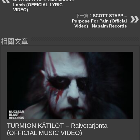
Lamb (OFFICIAL LYRIC
VIDEO)
下一篇：
SCOTT STAPP –
Purpose For Pain (Official
Video) | Napalm Records
相關文章
TURMION KÄTILÖT – Raivotarjonta
(OFFICIAL MUSIC VIDEO)