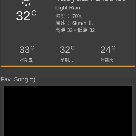
Light Rain
32
C
濕度： 70%
風速： 6km/h 北
高溫 32 • 低溫 32
C
C
C
33
32
24
星期五
星期六
星期天
Fav. Song =)