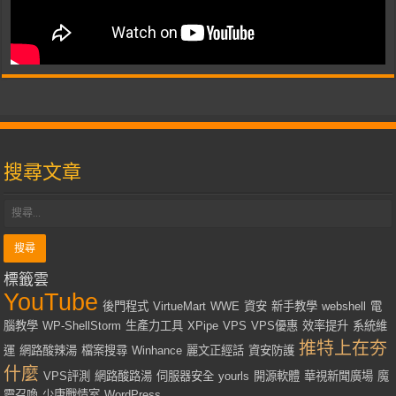
搜尋文章
標籤雲
YouTube
後門程式
VirtueMart
WWE
資安
新手教學
webshell
電
腦教學
WP-ShellStorm
生產力工具
XPipe
VPS
VPS優惠
效率提升
系統維
推特上在夯
運
網路酸辣湯
檔案搜尋
Winhance
麗文正經話
資安防護
什麼
VPS評測
網路酸路湯
伺服器安全
yourls
開源軟體
華視新聞廣場
魔
靈召喚
少康戰情室
WordPress