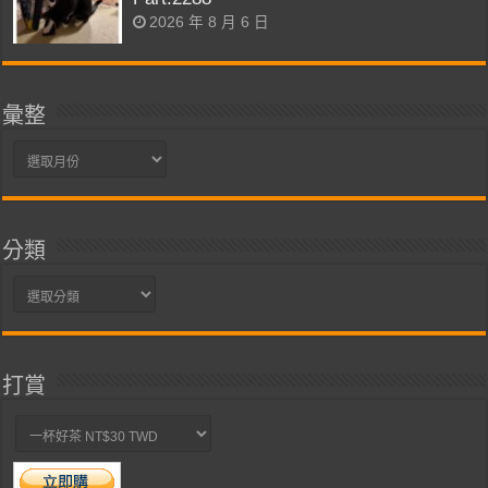
2026 年 8 月 6 日
彙整
彙
整
分類
分
類
打賞