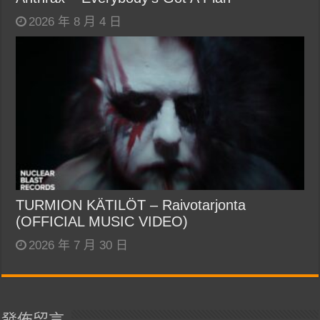
2026 年 8 月 4 日
TURMION KÄTILÖT – Raivotarjonta
(OFFICIAL MUSIC VIDEO)
2026 年 7 月 30 日
發佈留言