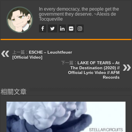
In every democracy, the people get the
government they deserve. ~Alexis de
Tocqueville
上一篇：
ESCHE – Leuchtfeuer
[Official Video]
下一篇：
LAKE OF TEARS – At
The Destination (2020) //
Official Lyric Video // AFM
Records
相關文章