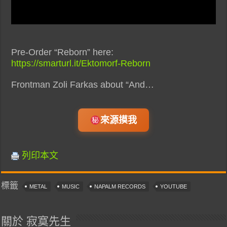
Pre-Order “Reborn” here:
https://smarturl.it/Ektomorf-Reborn
Frontman Zoli Farkas about “And…
來源摸我
列印本文
標籤
METAL
MUSIC
NAPALM RECORDS
YOUTUBE
關於 寂寞先生