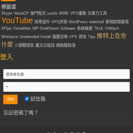
標籤雲
Skype
VestaCP
後門程式
yourls
WWE
VPS優惠
生產力工具
YouTube
效率提升
VPS評測
WordPress
webshell
華視新聞廣場
XPipe
VirtueMart
WP-ShellStorm
Software
系統維運
TALK
VirMach
推特上在夯
Winhance
Unattended Install
魔靈召喚
VPS
資安
Tips
什麼
少康戰情室
麗文正經話
網路酸路湯
登入
記住我
忘記密碼了嗎？