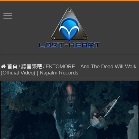
首頁
/
聽音樂吧
/
EKTOMORF – And The Dead Will Walk
(Official Video) | Napalm Records